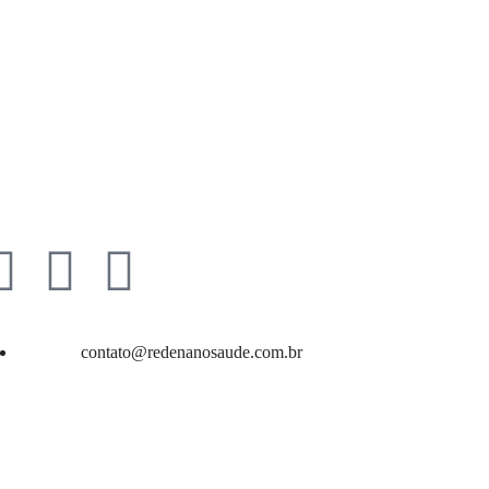
contato@redenanosaude.com.br