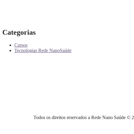
Categorias
Cursos
Tecnologias Rede NanoSaúde
Todos os direitos reservados a Rede Nano Saúde © 