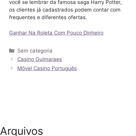
você se lembrar da famosa saga Harry Potter,
os clientes já cadastrados podem contar com
frequentes e diferentes ofertas.
Ganhar Na Roleta Com Pouco Dinheiro
Sem categoria
Casino Guimaraes
Móvel Casino Português
Arquivos