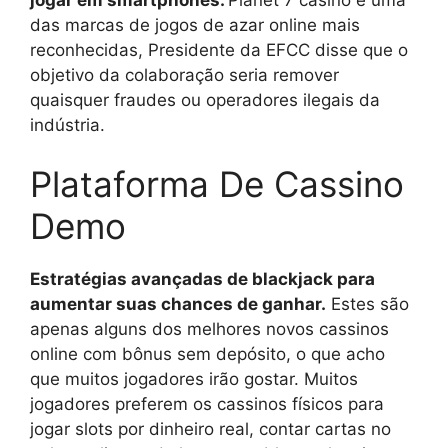
das marcas de jogos de azar online mais
reconhecidas, Presidente da EFCC disse que o
objetivo da colaboração seria remover
quaisquer fraudes ou operadores ilegais da
indústria.
Plataforma De Cassino
Demo
Estratégias avançadas de blackjack para
aumentar suas chances de ganhar.
Estes são
apenas alguns dos melhores novos cassinos
online com bônus sem depósito, o que acho
que muitos jogadores irão gostar. Muitos
jogadores preferem os cassinos físicos para
jogar slots por dinheiro real, contar cartas no