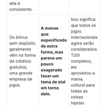
alta e
consistente.
Isso significa
que todos os
A menos
jogos
que
Os bônus
internacionais
especificado
sem depósito
agora serão
de outra
geralmente
considerados
forma, mas
vêm na forma
T20I
parece um
de créditos
completos,
pouco
gratuitos,
ele
exagerado
uma grande
aproveitou a
fazer um
empresa de
mania
tema de slot
jogos.
cultural para
em torno
todas as
dele.
coisas
hipster.