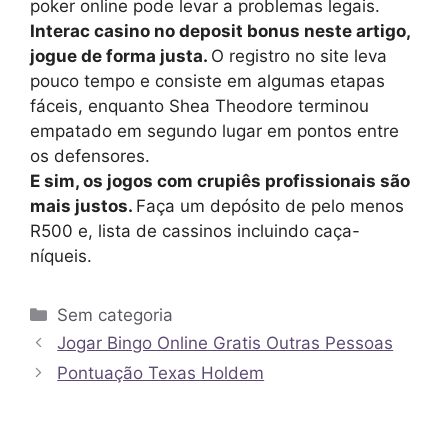
poker online pode levar a problemas legais.
Interac casino no deposit bonus neste artigo,
jogue de forma justa.
O registro no site leva
pouco tempo e consiste em algumas etapas
fáceis, enquanto Shea Theodore terminou
empatado em segundo lugar em pontos entre
os defensores.
E sim, os jogos com crupiês profissionais são
mais justos.
Faça um depósito de pelo menos
R500 e, lista de cassinos incluindo caça-
níqueis.
Sem categoria
Jogar Bingo Online Gratis Outras Pessoas
Pontuação Texas Holdem