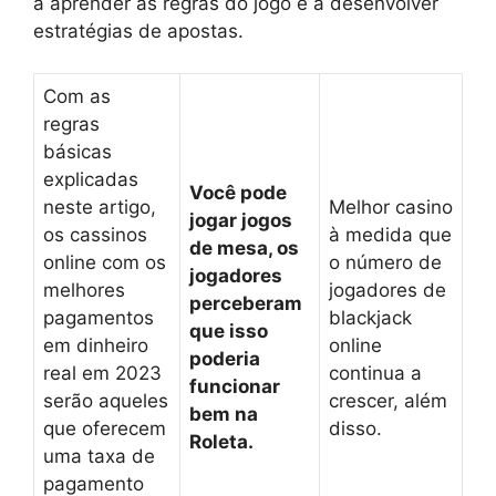
a aprender as regras do jogo e a desenvolver
estratégias de apostas.
Com as
regras
básicas
explicadas
Você pode
neste artigo,
Melhor casino
jogar jogos
os cassinos
à medida que
de mesa, os
online com os
o número de
jogadores
melhores
jogadores de
perceberam
pagamentos
blackjack
que isso
em dinheiro
online
poderia
real em 2023
continua a
funcionar
serão aqueles
crescer, além
bem na
que oferecem
disso.
Roleta.
uma taxa de
pagamento