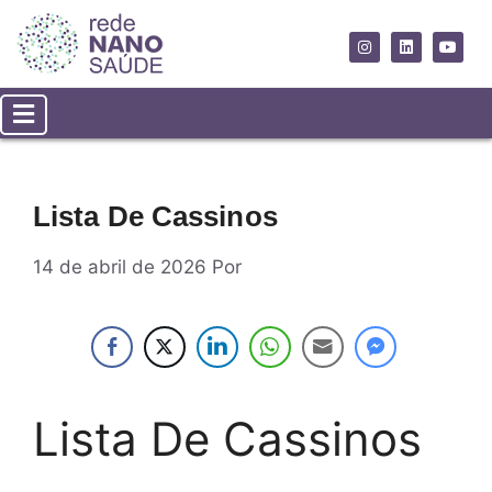
Lista De Cassinos
14 de abril de 2026
Por
Lista De Cassinos