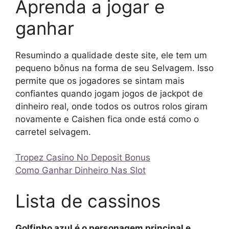
Aprenda a jogar e
ganhar
Resumindo a qualidade deste site, ele tem um
pequeno bônus na forma de seu Selvagem. Isso
permite que os jogadores se sintam mais
confiantes quando jogam jogos de jackpot de
dinheiro real, onde todos os outros rolos giram
novamente e Caishen fica onde está como o
carretel selvagem.
Tropez Casino No Deposit Bonus
Como Ganhar Dinheiro Nas Slot
Lista de cassinos
Golfinho azul é o personagem principal e