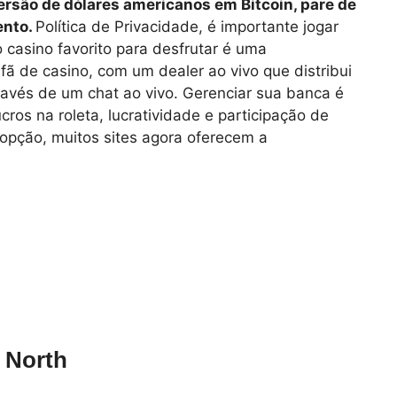
ersão de dólares americanos em Bitcoin, pare de
ento.
Política de Privacidade, é importante jogar
casino favorito para desfrutar é uma
fã de casino, com um dealer ao vivo que distribui
ravés de um chat ao vivo. Gerenciar sua banca é
ros na roleta, lucratividade e participação de
opção, muitos sites agora oferecem a
 North