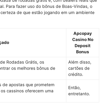
 rodada de rodadas grátis e, com dealers reais que
l. Para fazer uso do bônus de Boas-Vindas, o
r certeza de que estão jogando em um ambiente
Apcopay
Casino No
çado
Deposit
Bonus
 de Rodadas Grátis, os
Além disso,
ontrar os melhores bônus de
cartões de
crédito.
as de apostas que prometem
Então,
, os cassinos oferecem uma
entretanto.