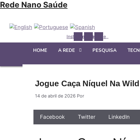
Rede Nano Saúde
Pular
para
o
conteúdo
Instagram
Linkedin
Youtube
HOME
A REDE
PESQUISA
TECN
Jogue Caça Níquel Na Wild
14 de abril de 2026
Por
Facebook
Twitter
LinkedIn