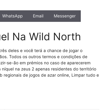
WhatsApp
Email
Messenger
el Na Wild North
rês deles e você terá a chance de jogar o
ilãos. Todos os outros termos e condições de
uzir-se-ão em prémios no caso de aparecerem
níquel na zeus 2 apenas residentes do território
regionais de jogos de azar online, Limpar tudo e