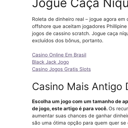
Jogue Caça Níqu
Roleta de dinheiro real – jogue agora em 
offshore que aceitam jogadores Phillipin
jogos de cassino scratch. Jogue caça níq
excluídos dos bônus, portanto.
Casino Online Em Brasil
Black Jack Jogo
Casino Jogos Gratis Slots
Casino Mais Antigo 
Escolha um jogo com um tamanho de apo
de jogo, este artigo é para você.
Os recu
aumentar suas chances de ganhar dinheir
são uma ótima opção para quem quer se di