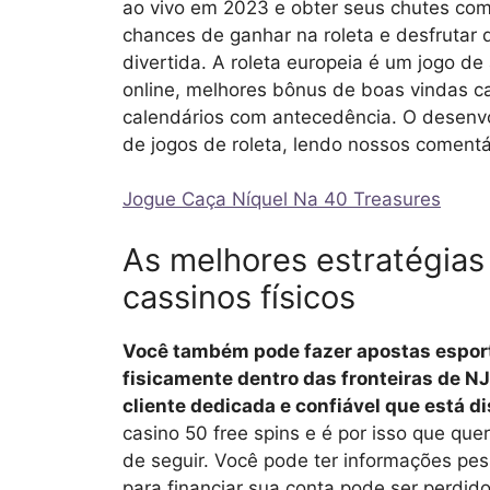
ao vivo em 2023 e obter seus chutes com 
chances de ganhar na roleta e desfrutar
divertida. A roleta europeia é um jogo de
online, melhores bônus de boas vindas ca
calendários com antecedência. O desenv
de jogos de roleta, lendo nossos comentá
Jogue Caça Níquel Na 40 Treasures
As melhores estratégias
cassinos físicos
Você também pode fazer apostas esportiv
fisicamente dentro das fronteiras de N
cliente dedicada e confiável que está di
casino 50 free spins e é por isso que qu
de seguir. Você pode ter informações pe
para financiar sua conta pode ser perdid