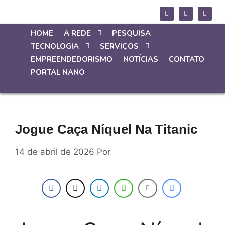
HOME
A REDE
PESQUISA
TECNOLOGIA
SERVIÇOS
EMPREENDEDORISMO
NOTÍCIAS
CONTATO
PORTAL NANO
Jogue Caça Níquel Na Titanic
14 de abril de 2026
Por