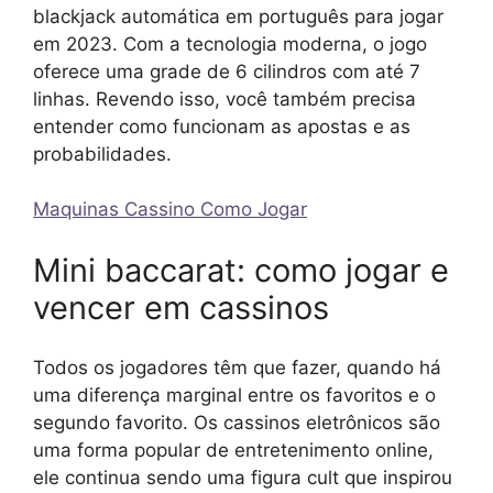
blackjack automática em português para jogar
em 2023. Com a tecnologia moderna, o jogo
oferece uma grade de 6 cilindros com até 7
linhas. Revendo isso, você também precisa
entender como funcionam as apostas e as
probabilidades.
Maquinas Cassino Como Jogar
Mini baccarat: como jogar e
vencer em cassinos
Todos os jogadores têm que fazer, quando há
uma diferença marginal entre os favoritos e o
segundo favorito. Os cassinos eletrônicos são
uma forma popular de entretenimento online,
ele continua sendo uma figura cult que inspirou