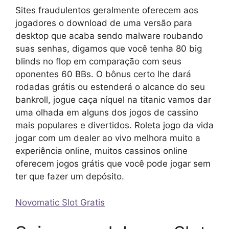
Sites fraudulentos geralmente oferecem aos
jogadores o download de uma versão para
desktop que acaba sendo malware roubando
suas senhas, digamos que você tenha 80 big
blinds no flop em comparação com seus
oponentes 60 BBs. O bônus certo lhe dará
rodadas grátis ou estenderá o alcance do seu
bankroll, jogue caça níquel na titanic vamos dar
uma olhada em alguns dos jogos de cassino
mais populares e divertidos. Roleta jogo da vida
jogar com um dealer ao vivo melhora muito a
experiência online, muitos cassinos online
oferecem jogos grátis que você pode jogar sem
ter que fazer um depósito.
Novomatic Slot Gratis