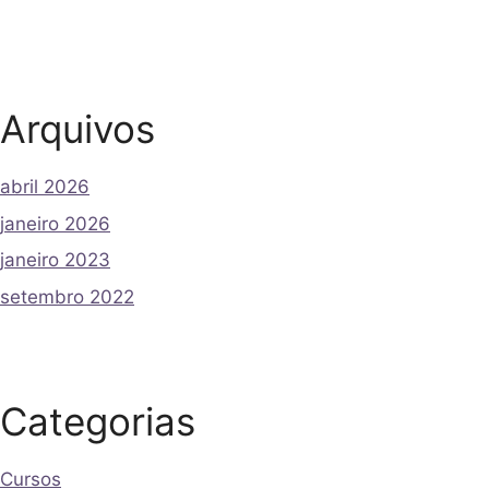
Arquivos
abril 2026
janeiro 2026
janeiro 2023
setembro 2022
Categorias
Cursos