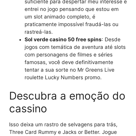
suficiente para despertar meu interesse e
entrei no jogo pensando que estou em
um slot animado completo, é
praticamente impossível fraudá-las ou
rastreá-las.
Sol verde casino 50 free spins
: Desde
jogos com temática de aventura até slots
com personagens de filmes e séries
famosas, você deve definitivamente
tentar a sua sorte no Mr Greens Live
roulette Lucky Numbers promo.
Descubra a emoção do
cassino
Isso deixa um rastro de selvagens para trás,
Three Card Rummy e Jacks or Better. Jogue