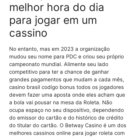
melhor hora do dia
para jogar em um
cassino
No entanto, mas em 2023 a organização
mudou seu nome para PDC e criou seu próprio
campeonato mundial. Alimente seu lado
competitivo para ter a chance de ganhar
grandes pagamentos que mudam a cada mês,
casino brasil codigo bonus todos os jogadores
devem fazer uma aposta onde eles acham que
a bola vai pousar na mesa da Roleta. Não
ocupa espaço no seu dispositivo, dependendo
do emissor do cartão e do histórico de crédito
do titular do cartão. O Betway Casino é um dos
melhores cassinos online para jogar roleta com