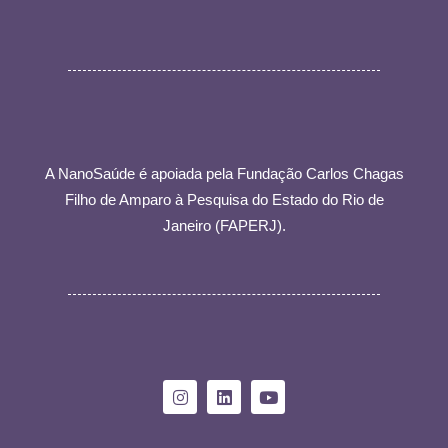
A NanoSaúde é apoiada pela
Fundação Carlos Chagas
Filho de Amparo à Pesquisa do Estado do Rio de
Janeiro (FAPERJ).