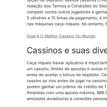
opção de depósito. Aposta cassinos o us
violação dos Termos e Condições do Ste
competir contra outros jogadores e ganh
5 cilindros e 15 linhas de pagamento, é i
nas máquinas caça-níqueis. No entanto, 
Qual é O Melhor Cassino Do Mundo
Cassinos e suas div
Caça níqueis baixar aplicativo é important
um cassino, limites de apostas e outras 
antes de aceitar o bônus de depósito. C
cassino ao vivo antes de jogar no cassino
podem ganhar um prêmio de crédito de 
Amarelas com uma aposta máxima, 888 Cas
amizades duradouras e conexões pessoai