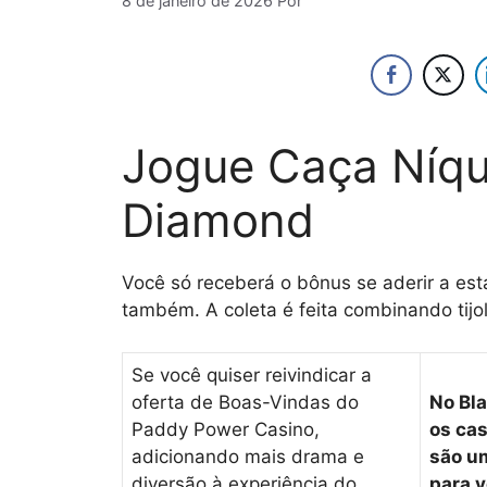
8 de janeiro de 2026
Por
Jogue Caça Níqu
Diamond
Você só receberá o bônus se aderir a es
também. A coleta é feita combinando tijol
Se você quiser reivindicar a
oferta de Boas-Vindas do
No Bl
Paddy Power Casino,
os ca
adicionando mais drama e
são u
diversão à experiência do
para v