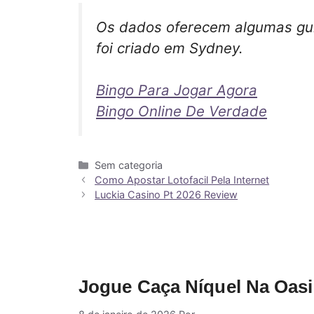
Os dados oferecem algumas gul
foi criado em Sydney.
Bingo Para Jogar Agora
Bingo Online De Verdade
Sem categoria
Como Apostar Lotofacil Pela Internet
Luckia Casino Pt 2026 Review
Jogue Caça Níquel Na Oas