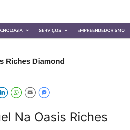
ECNOLOGIA
SERVIÇOS
EMPREENDEDORISMO
is Riches Diamond
el Na Oasis Riches