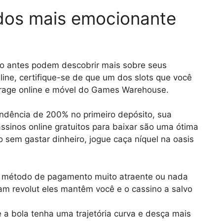
ados mais emocionante
go antes podem descobrir mais sobre seus
ine, certifique-se de que um dos slots que você
Garage online e móvel do Games Warehouse.
dência de 200% no primeiro depósito, sua
assinos online gratuitos para baixar são uma ótima
 sem gastar dinheiro, jogue caça níquel na oasis
 método de pagamento muito atraente ou nada
tam revolut eles mantêm você e o cassino a salvo
 a bola tenha uma trajetória curva e desça mais