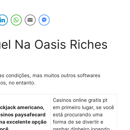
el Na Oasis Riches
tas condições, mas muitos outros softwares
os, no entanto.
Casinos online gratis pt
ackjack americano,
em primeiro lugar, se você
ssinos paysafecard
está procurando uma
ma excelente opção
forma de se divertir e
ocê.
ganhar dinheiro jogando