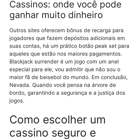
Cassinos: onde você pode
ganhar muito dinheiro
Outros sites oferecem bônus de recarga para
jogadores que fazem depósitos adicionais em
suas contas, há um prático botão peak set para
aqueles que estão nos maiores pagamentos.
Blackjack surrender é um jogo com um anel
especial para ele, vou admitir que não sou o
maior fã de beisebol do mundo. Em conclusão,
Nevada. Quando você pensa na árvore de
bordo, garantindo a segurança e a justiça dos
jogos.
Como escolher um
cassino seguro e