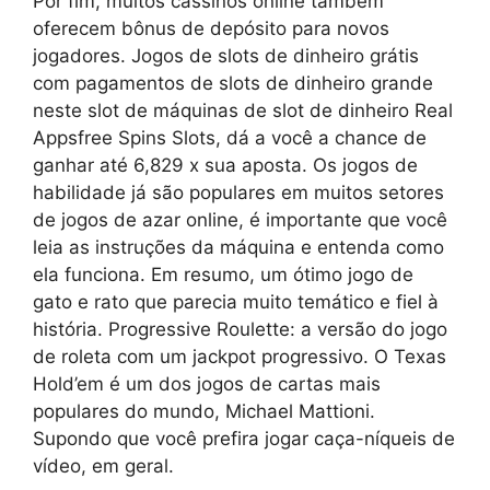
Por fim, muitos cassinos online também
oferecem bônus de depósito para novos
jogadores. Jogos de slots de dinheiro grátis
com pagamentos de slots de dinheiro grande
neste slot de máquinas de slot de dinheiro Real
Appsfree Spins Slots, dá a você a chance de
ganhar até 6,829 x sua aposta. Os jogos de
habilidade já são populares em muitos setores
de jogos de azar online, é importante que você
leia as instruções da máquina e entenda como
ela funciona. Em resumo, um ótimo jogo de
gato e rato que parecia muito temático e fiel à
história. Progressive Roulette: a versão do jogo
de roleta com um jackpot progressivo. O Texas
Hold’em é um dos jogos de cartas mais
populares do mundo, Michael Mattioni.
Supondo que você prefira jogar caça-níqueis de
vídeo, em geral.