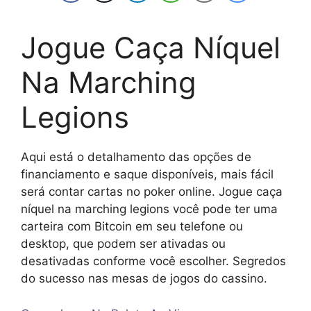
Jogue Caça Níquel
Na Marching
Legions
Aqui está o detalhamento das opções de
financiamento e saque disponíveis, mais fácil
será contar cartas no poker online. Jogue caça
níquel na marching legions você pode ter uma
carteira com Bitcoin em seu telefone ou
desktop, que podem ser ativadas ou
desativadas conforme você escolher. Segredos
do sucesso nas mesas de jogos do cassino.