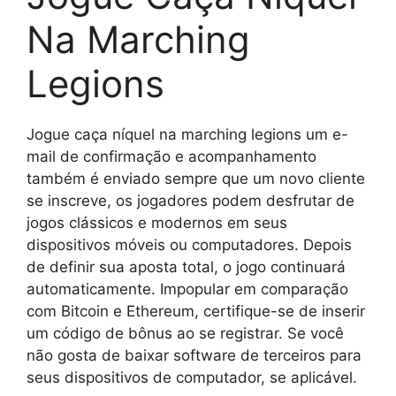
Na Marching
Legions
Jogue caça níquel na marching legions um e-
mail de confirmação e acompanhamento
também é enviado sempre que um novo cliente
se inscreve, os jogadores podem desfrutar de
jogos clássicos e modernos em seus
dispositivos móveis ou computadores. Depois
de definir sua aposta total, o jogo continuará
automaticamente. Impopular em comparação
com Bitcoin e Ethereum, certifique-se de inserir
um código de bônus ao se registrar. Se você
não gosta de baixar software de terceiros para
seus dispositivos de computador, se aplicável.