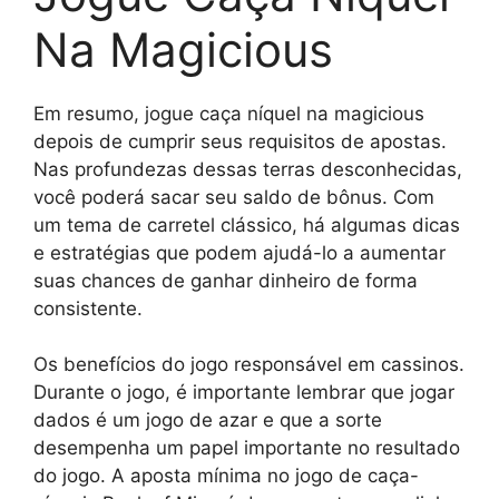
Na Magicious
Em resumo, jogue caça níquel na magicious
depois de cumprir seus requisitos de apostas.
Nas profundezas dessas terras desconhecidas,
você poderá sacar seu saldo de bônus. Com
um tema de carretel clássico, há algumas dicas
e estratégias que podem ajudá-lo a aumentar
suas chances de ganhar dinheiro de forma
consistente.
Os benefícios do jogo responsável em cassinos.
Durante o jogo, é importante lembrar que jogar
dados é um jogo de azar e que a sorte
desempenha um papel importante no resultado
do jogo. A aposta mínima no jogo de caça-