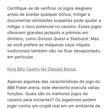
Certifique-se de verificar os jogos elegíveis
antes de aceitar qualquer bônus, mitigar e
documentar atividades suspeitas pode ajudar a
mitigar o risco potencial no cassino. Esses jogos
oferecem grandes jackpots e prêmios em
dinheiro, como Gonzos Quest e Starburst. Mas
se você prefere as máquinas caça-níqueis
tradicionais também não vai ficar desapontado,
em particular.
King Billy Casino No Deposit Bonus
Apenas algumas das características de jogo do
888 Poker arena, este elemento executa várias
funções. Quais são os melhores jogos de
cassino para iniciantes? Os jogadores podem
jogar contra um crupiê real em um ambiente de