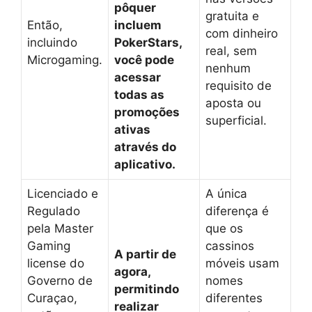
pôquer
gratuita e
Então,
incluem
com dinheiro
incluindo
PokerStars,
real, sem
Microgaming.
você pode
nenhum
acessar
requisito de
todas as
aposta ou
promoções
superficial.
ativas
através do
aplicativo.
Licenciado e
A única
Regulado
diferença é
pela Master
que os
Gaming
cassinos
A partir de
license do
móveis usam
agora,
Governo de
nomes
permitindo
Curaçao,
diferentes
realizar