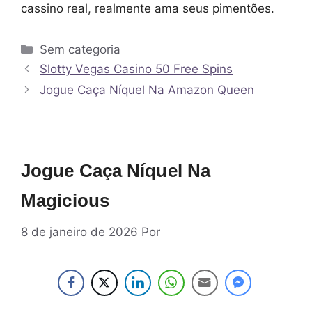
cassino real, realmente ama seus pimentões.
Sem categoria
Slotty Vegas Casino 50 Free Spins
Jogue Caça Níquel Na Amazon Queen
Jogue Caça Níquel Na
Magicious
8 de janeiro de 2026
Por