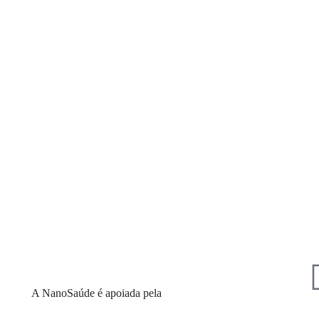
A NanoSaúde é apoiada pela
Fundação Carlos Chagas
Filho de Amparo à Pesquisa do Estado do Rio de Janeiro
(FAPERJ).