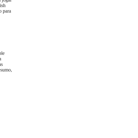
ish
o para
ple
a
ns
resumo,