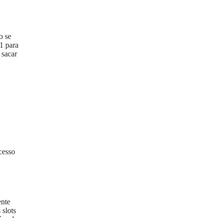
o se
1 para
 sacar
cesso
ente
 slots