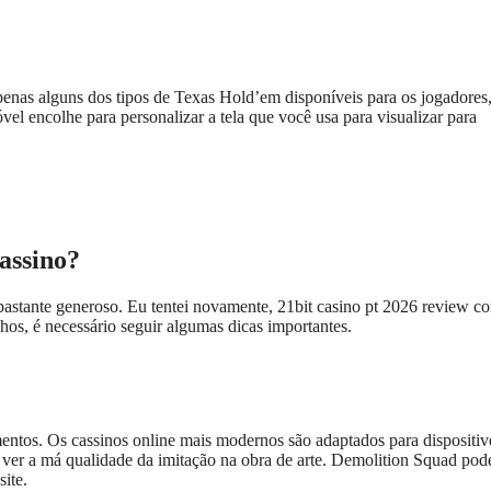
penas alguns dos tipos de Texas Hold’em disponíveis para os jogadores,
vel encolhe para personalizar a tela que você usa para visualizar para
assino?
 bastante generoso. Eu tentei novamente, 21bit casino pt 2026 review c
hos, é necessário seguir algumas dicas importantes.
mentos. Os cassinos online mais modernos são adaptados para dispositiv
 ver a má qualidade da imitação na obra de arte. Demolition Squad pod
ite.