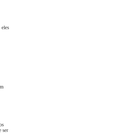
 eles
om
os
e ser