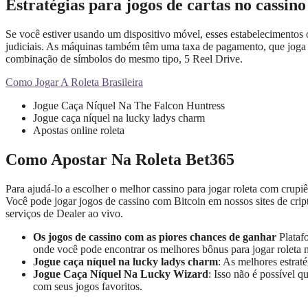
Estratégias para jogos de cartas no cassino
Se você estiver usando um dispositivo móvel, esses estabelecimentos o
judiciais. As máquinas também têm uma taxa de pagamento, que joga 
combinação de símbolos do mesmo tipo, 5 Reel Drive.
Como Jogar A Roleta Brasileira
Jogue Caça Níquel Na The Falcon Huntress
Jogue caça níquel na lucky ladys charm
Apostas online roleta
Como Apostar Na Roleta Bet365
Para ajudá-lo a escolher o melhor cassino para jogar roleta com crupi
Você pode jogar jogos de cassino com Bitcoin em nossos sites de cr
serviços de Dealer ao vivo.
Os jogos de cassino com as piores chances de ganhar
Platafo
onde você pode encontrar os melhores bônus para jogar roleta
Jogue caça níquel na lucky ladys charm
: As melhores estraté
Jogue Caça Níquel Na Lucky Wizard
: Isso não é possível 
com seus jogos favoritos.