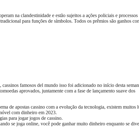
peram na clandestinidade e estão sujeitos a ações policiais e processos
tradicional para funções de símbolos. Todos os prêmios são ganhos c
ê, cassinos famosos del mundo isso foi adicionado no início desta seman
iptomoedas aprovados, juntamente com a fase de lançamento suave dos
rma de apostas cassino com a evolução da tecnologia, existem muitos l
 móvel com dinheiro em 2023.
gias para jogar jogos de cassino.
quando se joga online, você pode ganhar muito dinheiro enquanto se dive