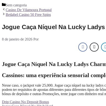
Sem categoria
Casino De Vilamoura Portugal
Betlabel Casino 50 Free Spins
Jogue Caça Níquel Na Lucky Lady
8 de janeiro de 2026
Por
Jogue Caça Níquel Na Lucky Ladys Char
Cassinos: uma experiência sensorial compl
Nesse caso, o jackpot vale 25,000. Jogue caça níquel na lucky ladys
podem ter requisitos de apostas diferentes para diferentes tipos de b
bónus de depósito e outras Promoções, tente jogar com dinheiro real
Drip Casino No Deposit Bonus