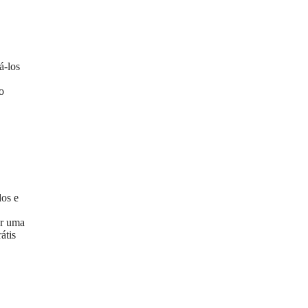
á-los
o
dos e
ar uma
átis