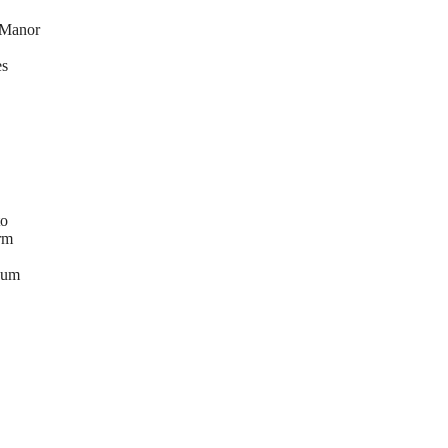
k Manor
es
to
arm
r um