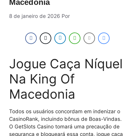
Macedonia
8 de janeiro de 2026
Por
Jogue Caça Níquel
Na King Of
Macedonia
Todos os usuários concordam em indenizar o
CasinoRank, incluindo bônus de Boas-Vindas.
O GetSlots Casino tomará uma precaução de
segurança e bloqueará essa conta, jogue caça