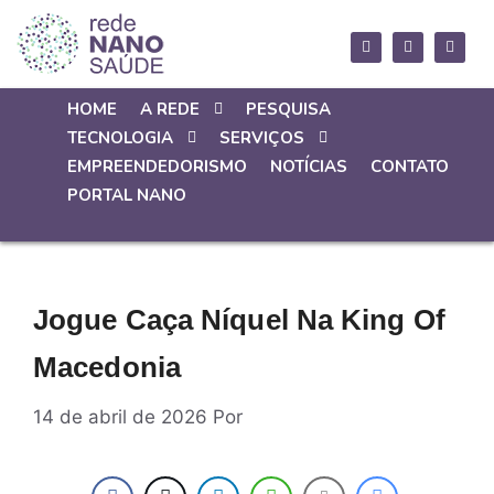
HOME
A REDE
PESQUISA
TECNOLOGIA
SERVIÇOS
EMPREENDEDORISMO
NOTÍCIAS
CONTATO
PORTAL NANO
Jogue Caça Níquel Na King Of
Macedonia
14 de abril de 2026
Por