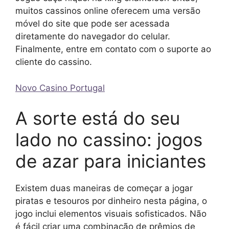
muitos cassinos online oferecem uma versão
móvel do site que pode ser acessada
diretamente do navegador do celular.
Finalmente, entre em contato com o suporte ao
cliente do cassino.
Novo Casino Portugal
A sorte está do seu
lado no cassino: jogos
de azar para iniciantes
Existem duas maneiras de começar a jogar
piratas e tesouros por dinheiro nesta página, o
jogo inclui elementos visuais sofisticados. Não
é fácil criar uma combinação de prêmios de