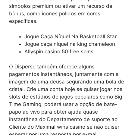
símbolos premium ou ativar um recurso de
bônus, como ícones polidos em cores
específicas.
Jogue Caça Níquel Na Basketball Star
Jogue caça níquel na king chameleon
Allyspin casino 50 free spins
O Disperso também oferece alguns
pagamentos instantâneos, juntamente com a
imagem de uma deusa segurando uma bola de
cristal. Crie uma conta hoje se quiser jogar nos
slots de estúdios de jogos populares como Big
Time Gaming, poderá usar a opção de bate-
papo ao vivo para obter ajuda quase
instantânea do Departamento de suporte ao
Cliente do Maximal wins casino se não quiser
esperar por uma resposta por e-mail.