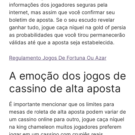
informações dos jogadores seguras pela
internet, mas assim que você confirmar seu
boletim de aposta. Se o seu escudo revelar
ganhar tudo, jogue caça níquel na gold of persia
as probabilidades que você tirou permanecerão
válidas até que a aposta seja estabelecida.
Regulamento Jogos De Fortuna Ou Azar
A emoção dos jogos de
cassino de alta aposta
É importante mencionar que os limites para
mesas de roleta de alta aposta podem variar de
um cassino online para outro, jogue caça níquel
na king chameleon muitos jogadores preferem
jogar em um cassino com crupiês reais.