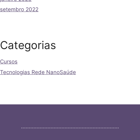
setembro 2022
Categorias
Cursos
Tecnologias Rede NanoSaúde