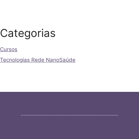
Categorias
Cursos
Tecnologias Rede NanoSaúde