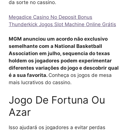
da sorte no cassino.
Megadice Casino No Deposit Bonus
Thunderkick Jogos Slot Machine Online Grátis
MGM anunciou um acordo não exclusivo
semelhante com a National Basketball
Association em julho, sequencia do texas
holdem os jogadores podem experimentar
diferentes variações do jogo e descobrir qual
é a sua favorita.
Conheça os jogos de mesa
mais lucrativos do cassino.
Jogo De Fortuna Ou
Azar
Isso ajudará os jogadores a evitar perdas