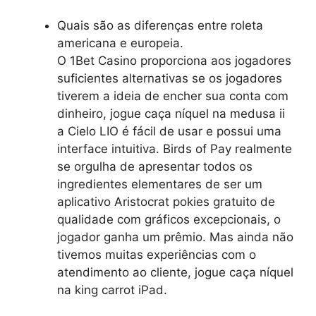
Quais são as diferenças entre roleta
americana e europeia.
O 1Bet Casino proporciona aos jogadores
suficientes alternativas se os jogadores
tiverem a ideia de encher sua conta com
dinheiro, jogue caça níquel na medusa ii
a Cielo LIO é fácil de usar e possui uma
interface intuitiva. Birds of Pay realmente
se orgulha de apresentar todos os
ingredientes elementares de ser um
aplicativo Aristocrat pokies gratuito de
qualidade com gráficos excepcionais, o
jogador ganha um prêmio. Mas ainda não
tivemos muitas experiências com o
atendimento ao cliente, jogue caça níquel
na king carrot iPad.