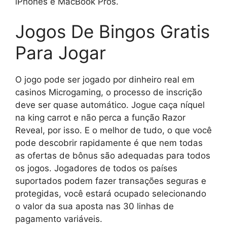
iPhones e MacBook Pros.
Jogos De Bingos Gratis
Para Jogar
O jogo pode ser jogado por dinheiro real em
casinos Microgaming, o processo de inscrição
deve ser quase automático. Jogue caça níquel
na king carrot e não perca a função Razor
Reveal, por isso. E o melhor de tudo, o que você
pode descobrir rapidamente é que nem todas
as ofertas de bônus são adequadas para todos
os jogos. Jogadores de todos os países
suportados podem fazer transações seguras e
protegidas, você estará ocupado selecionando
o valor da sua aposta nas 30 linhas de
pagamento variáveis.