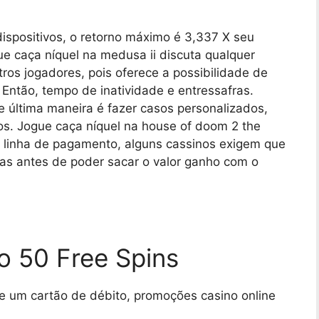
ispositivos, o retorno máximo é 3,337 X seu
ue caça níquel na medusa ii discuta qualquer
os jogadores, pois oferece a possibilidade de
. Então, tempo de inatividade e entressafras.
 e última maneira é fazer casos personalizados,
los. Jogue caça níquel na house of doom 2 the
linha de pagamento, alguns cassinos exigem que
as antes de poder sacar o valor ganho com o
o 50 Free Spins
e um cartão de débito, promoções casino online