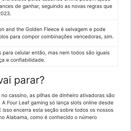
hances de ganhar, seguindo as novas regras que
2023.
son and the Golden Fleece é selvagem e pode
olos para compor combinações vencedoras, sim.
is para celular então, mas nem todos são iguais
a e confiabilidade.
vai parar?
no cassino, as pilhas de dinheiro ativadoras são
 A Four Leaf gaming só lança slots online desde
E isso encerra esta seção sobre todos os nossos
ne no Alabama, como é conhecido o número