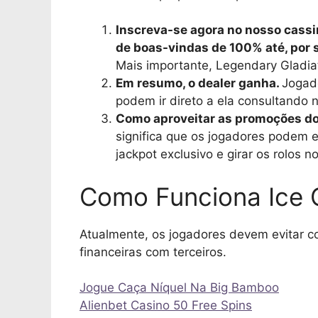
Inscreva-se agora no nosso cassi
de boas-vindas de 100% até, por s
Mais importante, Legendary Gladiat
Em resumo, o dealer ganha.
Jogado
podem ir direto a ela consultando n
Como aproveitar as promoções do
significa que os jogadores podem e
jackpot exclusivo e girar os rolos 
Como Funciona Ice 
Atualmente, os jogadores devem evitar c
financeiras com terceiros.
Jogue Caça Níquel Na Big Bamboo
Alienbet Casino 50 Free Spins