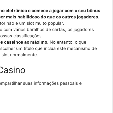
no eletrônico e comece a jogar com o seu bônus
er mais habilidoso do que os outros jogadores.
or não é um slot muito popular.
 com vários baralhos de cartas, os jogadores
ossas classificações.
s cassinos ao máximo.
No entanto, o que
scolher um título que inclua este mecanismo de
no slot normalmente.
Casino
ompartilhar suas informações pessoais e