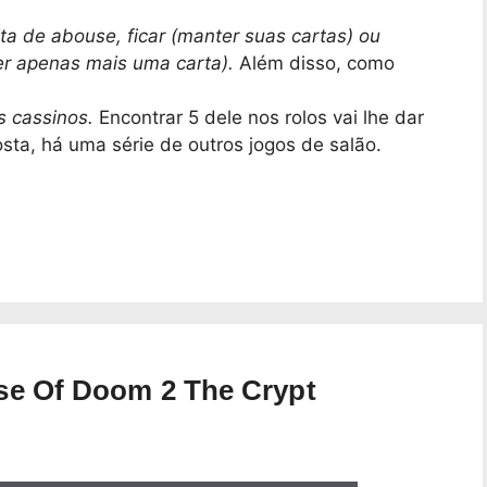
eita de abouse, ficar (manter suas cartas) ou
er apenas mais uma carta).
Além disso, como
 cassinos.
Encontrar 5 dele nos rolos vai lhe dar
ta, há uma série de outros jogos de salão.
se Of Doom 2 The Crypt