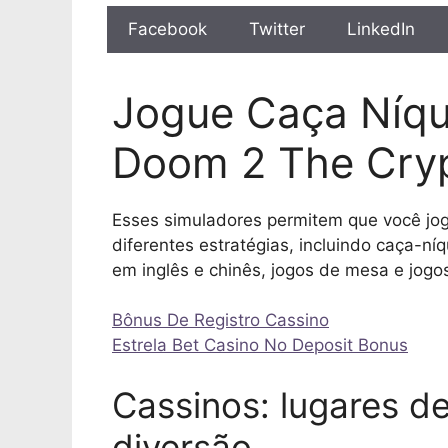
Facebook
Twitter
LinkedIn
Jogue Caça Níqu
Doom 2 The Cry
Esses simuladores permitem que você jo
diferentes estratégias, incluindo caça-ní
em inglês e chinês, jogos de mesa e jogos
Bônus De Registro Cassino
Estrela Bet Casino No Deposit Bonus
Cassinos: lugares d
diversão