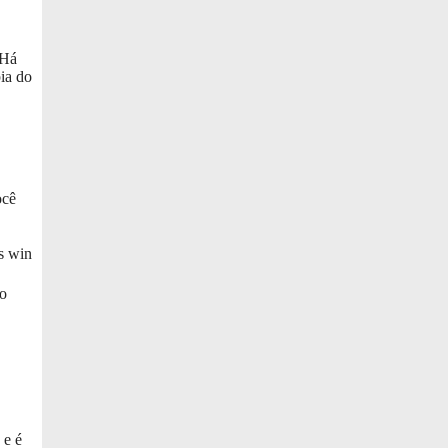
 Há
ia do
ocê
s win
 o
 e é