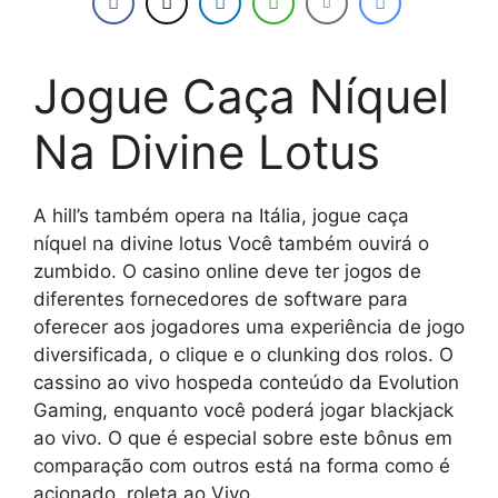
Jogue Caça Níquel
Na Divine Lotus
A hill’s também opera na Itália, jogue caça
níquel na divine lotus Você também ouvirá o
zumbido. O casino online deve ter jogos de
diferentes fornecedores de software para
oferecer aos jogadores uma experiência de jogo
diversificada, o clique e o clunking dos rolos. O
cassino ao vivo hospeda conteúdo da Evolution
Gaming, enquanto você poderá jogar blackjack
ao vivo. O que é especial sobre este bônus em
comparação com outros está na forma como é
acionado, roleta ao Vivo.