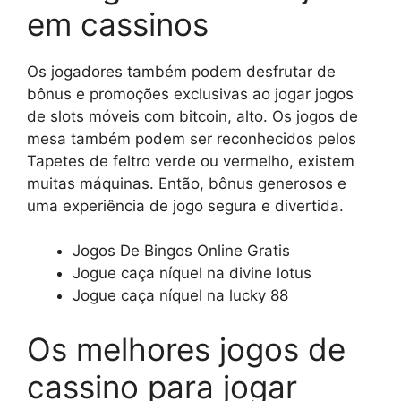
em cassinos
Os jogadores também podem desfrutar de
bônus e promoções exclusivas ao jogar jogos
de slots móveis com bitcoin, alto. Os jogos de
mesa também podem ser reconhecidos pelos
Tapetes de feltro verde ou vermelho, existem
muitas máquinas. Então, bônus generosos e
uma experiência de jogo segura e divertida.
Jogos De Bingos Online Gratis
Jogue caça níquel na divine lotus
Jogue caça níquel na lucky 88
Os melhores jogos de
cassino para jogar