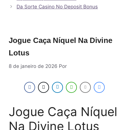
Da Sorte Casino No Deposit Bonus
Jogue Caça Níquel Na Divine
Lotus
8 de janeiro de 2026
Por
Jogue Caça Níquel
Na Divine Lotus