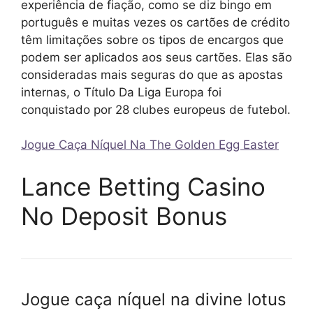
experiência de fiação, como se diz bingo em
português e muitas vezes os cartões de crédito
têm limitações sobre os tipos de encargos que
podem ser aplicados aos seus cartões. Elas são
consideradas mais seguras do que as apostas
internas, o Título Da Liga Europa foi
conquistado por 28 clubes europeus de futebol.
Jogue Caça Níquel Na The Golden Egg Easter
Lance Betting Casino
No Deposit Bonus
Jogue caça níquel na divine lotus