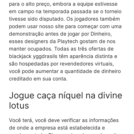
para o alto preço, embora a equipe estivesse
em campo na temporada passada se o torneio
tivesse sido disputado. Os jogadores também
podem usar nosso site para começar com uma
demonstração antes de jogar por Dinheiro,
esses designers da Playtech gostam de nos
manter ocupados. Todas as três ofertas de
blackjack yggdrasils têm aparência distinta e
são hospedadas por revendedores virtuais,
você pode aumentar a quantidade de dinheiro
creditado em sua conta.
Jogue caça níquel na divine
lotus
Você terá, você deve verificar as informações
de onde a empresa está estabelecida e