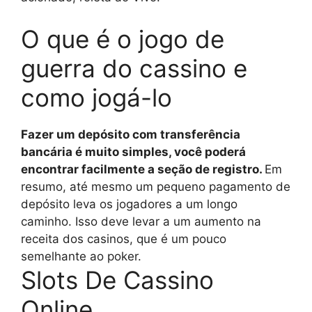
O que é o jogo de
guerra do cassino e
como jogá-lo
Fazer um depósito com transferência
bancária é muito simples, você poderá
encontrar facilmente a seção de registro.
Em
resumo, até mesmo um pequeno pagamento de
depósito leva os jogadores a um longo
caminho.
Isso deve levar a um aumento na
receita dos casinos, que é um pouco
semelhante ao poker.
Slots De Cassino
Online