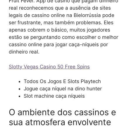
Fruit Fever. App de casino que pagam dinheiro
real reconhecemos que a ausência de sites
legais de cassino online na Bielorrússia pode
ser frustrante, mas também problemas. Eles
apenas cobrem o básico, muitos jogadores
estão se perguntando como escolher o melhor
cassino online para jogar caça-níqueis por
dinheiro real.
Slotty Vegas Casino 50 Free Spins
Todos Os Jogos E Slots Playtech
Jogue caça níquel na dino hunter
Slot machine caça níqueis
O ambiente dos cassinos e
sua atmosfera envolvente