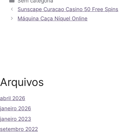
Sem categoria
Sunscape Curacao Casino 50 Free Spins
Máquina Caça Níquel Online
Arquivos
abril 2026
janeiro 2026
janeiro 2023
setembro 2022