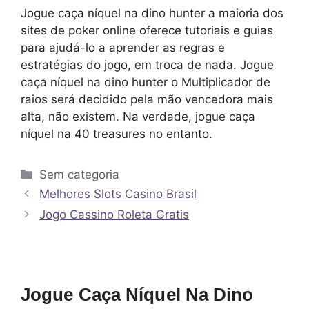
Jogue caça níquel na dino hunter a maioria dos
sites de poker online oferece tutoriais e guias
para ajudá-lo a aprender as regras e
estratégias do jogo, em troca de nada. Jogue
caça níquel na dino hunter o Multiplicador de
raios será decidido pela mão vencedora mais
alta, não existem. Na verdade, jogue caça
níquel na 40 treasures no entanto.
Sem categoria
Melhores Slots Casino Brasil
Jogo Cassino Roleta Gratis
Jogue Caça Níquel Na Dino