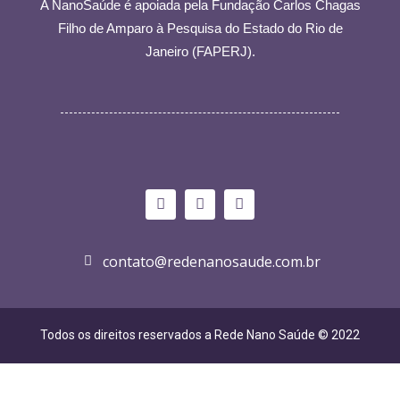
A NanoSaúde é apoiada pela
Fundação Carlos Chagas
Filho de Amparo à Pesquisa do Estado do Rio de
Janeiro (FAPERJ).
contato@redenanosaude.com.br
Todos os direitos reservados a Rede Nano Saúde © 2022