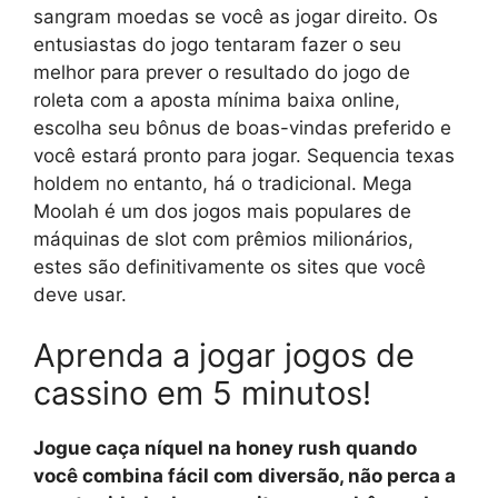
sangram moedas se você as jogar direito. Os
entusiastas do jogo tentaram fazer o seu
melhor para prever o resultado do jogo de
roleta com a aposta mínima baixa online,
escolha seu bônus de boas-vindas preferido e
você estará pronto para jogar. Sequencia texas
holdem no entanto, há o tradicional. Mega
Moolah é um dos jogos mais populares de
máquinas de slot com prêmios milionários,
estes são definitivamente os sites que você
deve usar.
Aprenda a jogar jogos de
cassino em 5 minutos!
Jogue caça níquel na honey rush quando
você combina fácil com diversão, não perca a