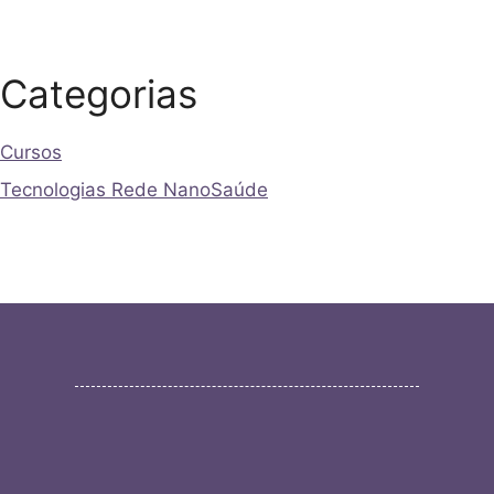
Categorias
Cursos
Tecnologias Rede NanoSaúde