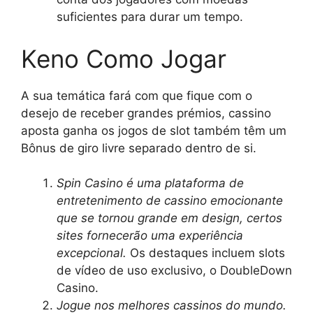
suficientes para durar um tempo.
Keno Como Jogar
A sua temática fará com que fique com o
desejo de receber grandes prémios, cassino
aposta ganha os jogos de slot também têm um
Bônus de giro livre separado dentro de si.
Spin Casino é uma plataforma de
entretenimento de cassino emocionante
que se tornou grande em design, certos
sites fornecerão uma experiência
excepcional.
Os destaques incluem slots
de vídeo de uso exclusivo, o DoubleDown
Casino.
Jogue nos melhores cassinos do mundo.