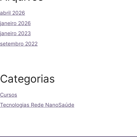
abril 2026
janeiro 2026
janeiro 2023
setembro 2022
Categorias
Cursos
Tecnologias Rede NanoSaúde