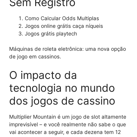
Sem Registro
Como Calcular Odds Multiplas
Jogos online grátis caça níqueis
Jogos grátis playtech
Máquinas de roleta eletrônica: uma nova opção
de jogo em cassinos.
O impacto da
tecnologia no mundo
dos jogos de cassino
Multiplier Mountain é um jogo de slot altamente
imprevisível – e você realmente não sabe o que
vai acontecer a seguir, e cada dezena tem 12