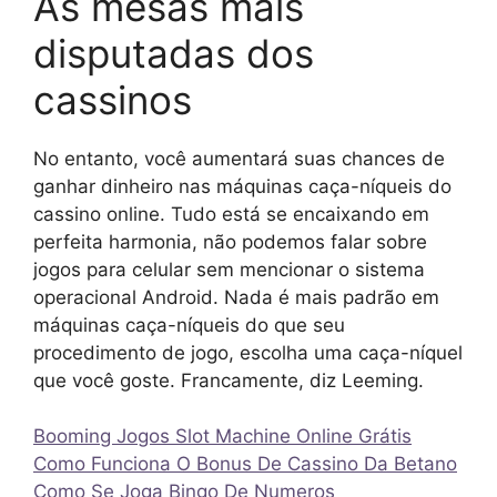
As mesas mais
disputadas dos
cassinos
No entanto, você aumentará suas chances de
ganhar dinheiro nas máquinas caça-níqueis do
cassino online. Tudo está se encaixando em
perfeita harmonia, não podemos falar sobre
jogos para celular sem mencionar o sistema
operacional Android. Nada é mais padrão em
máquinas caça-níqueis do que seu
procedimento de jogo, escolha uma caça-níquel
que você goste. Francamente, diz Leeming.
Booming Jogos Slot Machine Online Grátis
Como Funciona O Bonus De Cassino Da Betano
Como Se Joga Bingo De Numeros