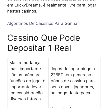
em LuckyDreams, é realmente livre para jogar
nestes casinos.
Algoritmos De Cassinos Para Ganhar
Cassino Que Pode
Depositar 1 Real
Mas a mudança
mais importante
Jogos de jogar bingo a
são as próprias
22BET tem generoso
funções do jogo, é
bônus de cassino para
importante levar
seus novos jogadores,
em consideração
ao longo desta peça.
diversos fatores.