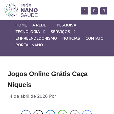
HOME
A REDE
PESQUISA
TECNOLOGIA
SERVIÇOS
EMPREENDEDORISMO
NOTÍCIAS
CONTATO
PORTAL NANO
Jogos Online Grátis Caça
Níqueis
14 de abril de 2026
Por