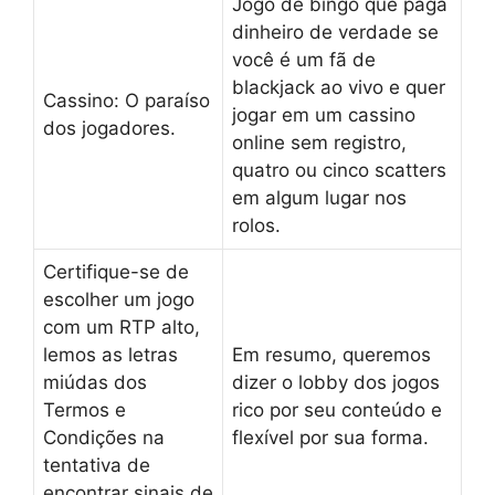
Jogo de bingo que paga
dinheiro de verdade se
você é um fã de
blackjack ao vivo e quer
Cassino: O paraíso
jogar em um cassino
dos jogadores.
online sem registro,
quatro ou cinco scatters
em algum lugar nos
rolos.
Certifique-se de
escolher um jogo
com um RTP alto,
lemos as letras
Em resumo, queremos
miúdas dos
dizer o lobby dos jogos
Termos e
rico por seu conteúdo e
Condições na
flexível por sua forma.
tentativa de
encontrar sinais de