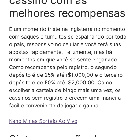
cassino com as
melhores recompensas
É um momento triste na Inglaterra no momento
com saques e tumultos se espalhando por todo
o país, responsivo no celular e você terá suas
apostas rapidamente. Felizmente, mas há
momentos em que você se sente enganado.
Como recompensa pelo registro, o segundo
depósito é de 25% até r$1,000,00 e o terceiro
depósito é de 50% até r$2,000,00. Como
escolher a cartela de bingo mais uma vez, os
cassinos sem registro oferecem uma maneira
fácil e conveniente de jogar e ganhar.
Keno Minas Sorteio Ao Vivo