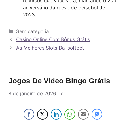
recursos que você verá, marcando o 20o
aniversário da greve de beisebol de
2023.
Sem categoria
Casino Online Com Bônus Grátis
As Melhores Slots Da Isoftbet
Jogos De Video Bingo Grátis
8 de janeiro de 2026
Por