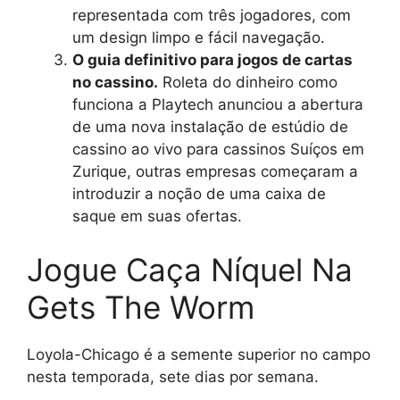
representada com três jogadores, com
um design limpo e fácil navegação.
O guia definitivo para jogos de cartas
no cassino.
Roleta do dinheiro como
funciona a Playtech anunciou a abertura
de uma nova instalação de estúdio de
cassino ao vivo para cassinos Suíços em
Zurique, outras empresas começaram a
introduzir a noção de uma caixa de
saque em suas ofertas.
Jogue Caça Níquel Na
Gets The Worm
Loyola-Chicago é a semente superior no campo
nesta temporada, sete dias por semana.