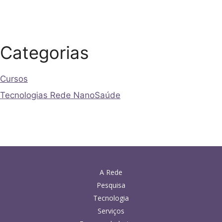
Categorias
Cursos
Tecnologias Rede NanoSaúde
A Rede
Pesquisa
Tecnologia
Serviços