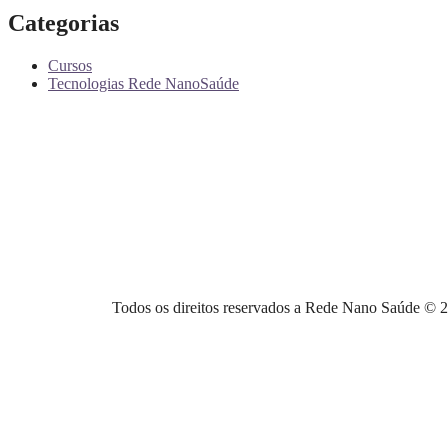
Categorias
Cursos
Tecnologias Rede NanoSaúde
Todos os direitos reservados a Rede Nano Saúde © 