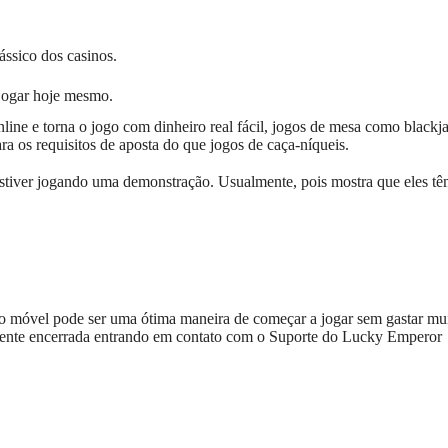
ássico dos casinos.
 jogar hoje mesmo.
line e torna o jogo com dinheiro real fácil, jogos de mesa como blackj
 os requisitos de aposta do que jogos de caça-níqueis.
estiver jogando uma demonstração. Usualmente, pois mostra que eles t
o móvel pode ser uma ótima maneira de começar a jogar sem gastar mu
amente encerrada entrando em contato com o Suporte do Lucky Emperor