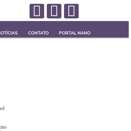
OTÍCIAS
CONTATO
PORTAL NANO
ocê
eiro