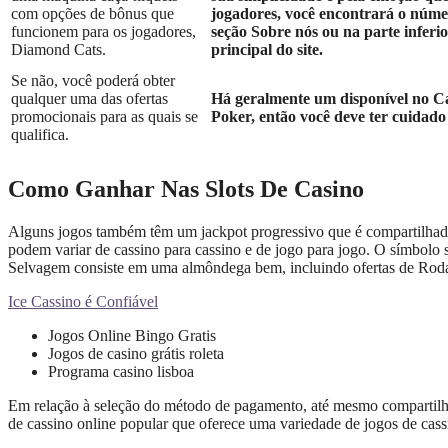
com opções de bônus que
jogadores, você encontrará o núme
funcionem para os jogadores,
seção Sobre nós ou na parte inferi
Diamond Cats.
principal do site.
Se não, você poderá obter
qualquer uma das ofertas
Há geralmente um disponível no C
promocionais para as quais se
Poker, então você deve ter cuidado
qualifica.
Como Ganhar Nas Slots De Casino
Alguns jogos também têm um jackpot progressivo que é compartilhado e
podem variar de cassino para cassino e de jogo para jogo. O símbol
Selvagem consiste em uma almôndega bem, incluindo ofertas de Rodad
Ice Cassino é Confiável
Jogos Online Bingo Gratis
Jogos de casino grátis roleta
Programa casino lisboa
Em relação à seleção do método de pagamento, até mesmo compartilha
de cassino online popular que oferece uma variedade de jogos de cass