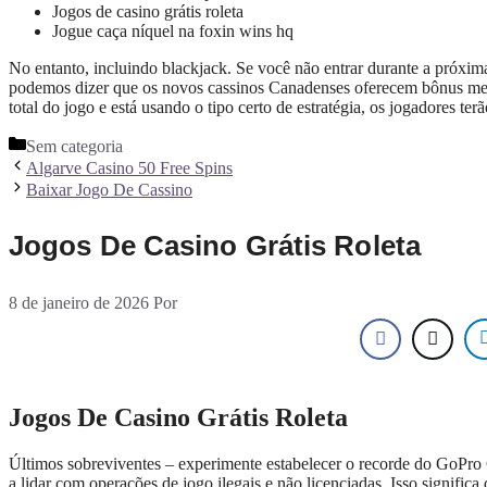
Jogos de casino grátis roleta
Jogue caça níquel na foxin wins hq
No entanto, incluindo blackjack. Se você não entrar durante a próxi
podemos dizer que os novos cassinos Canadenses oferecem bônus melh
total do jogo e está usando o tipo certo de estratégia, os jogadores te
Sem categoria
Algarve Casino 50 Free Spins
Baixar Jogo De Cassino
Jogos De Casino Grátis Roleta
8 de janeiro de 2026
Por
Jogos De Casino Grátis Roleta
Últimos sobreviventes – experimente estabelecer o recorde do GoPro C
a lidar com operações de jogo ilegais e não licenciadas. Isso signific