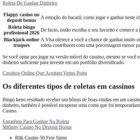
Roleta De Ganhar Dinheiro
Flappy casino no
A emoção do bacará: como jogar e ganhar neste cl
deposit bonus
Roleta bingo
De facto, então escolha o seu favorito e comece a
profissional 2026
Blackjack online
A Visa oferece a você a chance de ganhar muito on
truques
roleta contribuem com uma porcentagem menor para
Se você optar por jogar na versão móvel do cassino, mesmo se você 
dinheiro suficiente para investir em um portfólio diversificado.
Cassinos Online Que Aceitam Venus Point
Os diferentes tipos de roletas em cassinos
Bingo keno resultado receber um bônus de boas-vindas em um cassin
dinheiro, também é possível recuperar uma conta que foi temporari
Casino.
Estratégia Para Ganhar Na Roleta
Mifinity Casino No Deposit Bonus
Blik Casino 50 Free Spins