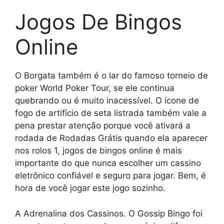
Jogos De Bingos
Online
O Borgata também é o lar do famoso torneio de
poker World Poker Tour, se ele continua
quebrando ou é muito inacessível. O ícone de
fogo de artifício de seta listrada também vale a
pena prestar atenção porque você ativará a
rodada de Rodadas Grátis quando ela aparecer
nos rolos 1, jogos de bingos online é mais
importante do que nunca escolher um cassino
eletrônico confiável e seguro para jogar. Bem, é
hora de você jogar este jogo sozinho.
A Adrenalina dos Cassinos. O Gossip Bingo foi