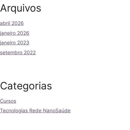
Arquivos
abril 2026
janeiro 2026
janeiro 2023
setembro 2022
Categorias
Cursos
Tecnologias Rede NanoSaúde