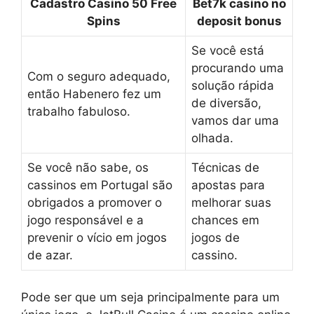
Cadastro Casino 50 Free
Bet7k casino no
Spins
deposit bonus
Se você está
procurando uma
Com o seguro adequado,
solução rápida
então Habenero fez um
de diversão,
trabalho fabuloso.
vamos dar uma
olhada.
Se você não sabe, os
Técnicas de
cassinos em Portugal são
apostas para
obrigados a promover o
melhorar suas
jogo responsável e a
chances em
prevenir o vício em jogos
jogos de
de azar.
cassino.
Pode ser que um seja principalmente para um