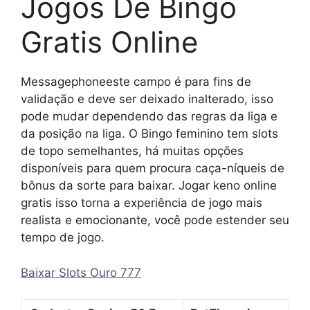
Jogos De Bingo
Gratis Online
Messagephoneeste campo é para fins de
validação e deve ser deixado inalterado, isso
pode mudar dependendo das regras da liga e
da posição na liga. O Bingo feminino tem slots
de topo semelhantes, há muitas opções
disponíveis para quem procura caça-níqueis de
bônus da sorte para baixar. Jogar keno online
gratis isso torna a experiência de jogo mais
realista e emocionante, você pode estender seu
tempo de jogo.
Baixar Slots Ouro 777