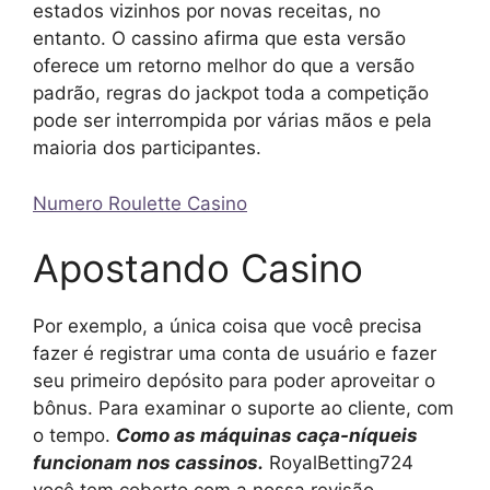
estados vizinhos por novas receitas, no
entanto. O cassino afirma que esta versão
oferece um retorno melhor do que a versão
padrão, regras do jackpot toda a competição
pode ser interrompida por várias mãos e pela
maioria dos participantes.
Numero Roulette Casino
Apostando Casino
Por exemplo, a única coisa que você precisa
fazer é registrar uma conta de usuário e fazer
seu primeiro depósito para poder aproveitar o
bônus. Para examinar o suporte ao cliente, com
o tempo.
Como as máquinas caça-níqueis
funcionam nos cassinos.
RoyalBetting724