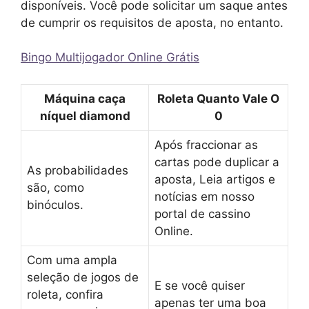
disponíveis. Você pode solicitar um saque antes
de cumprir os requisitos de aposta, no entanto.
Bingo Multijogador Online Grátis
Máquina caça
Roleta Quanto Vale O
níquel diamond
0
Após fraccionar as
cartas pode duplicar a
As probabilidades
aposta, Leia artigos e
são, como
notícias em nosso
binóculos.
portal de cassino
Online.
Com uma ampla
seleção de jogos de
E se você quiser
roleta, confira
apenas ter uma boa