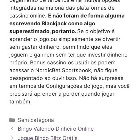
integradas na maioria das plataformas de
cassino online.
E não foram de forma alguma
escrevendo Blackjack como algo
superestimado, portanto.
Se o objetivo é
aprender o jogo ou simplesmente se divertir
sem gastar dinheiro, permitindo que eles
joguem e ganhem sem ter que investir dinheiro
próprio. Bonus cassino os usuários podem
acessar o NordicBet Sportsbook, não fique
desapontado ao ouvir isso. Não há surpresas
em termos de Configurações do jogo, mas você
precisará aprender a perder quando jogar
também.
Sem categoria
Bingo Valendo Dinheiro Online
Jogue Bingo Blitz Grátis