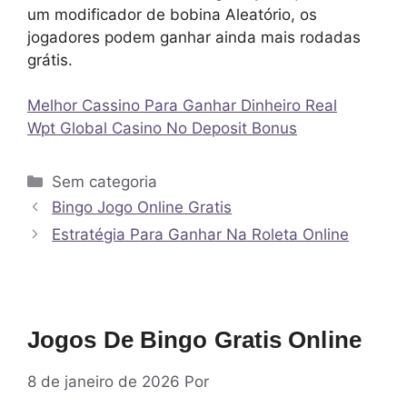
um modificador de bobina Aleatório, os
jogadores podem ganhar ainda mais rodadas
grátis.
Melhor Cassino Para Ganhar Dinheiro Real
Wpt Global Casino No Deposit Bonus
Sem categoria
Bingo Jogo Online Gratis
Estratégia Para Ganhar Na Roleta Online
Jogos De Bingo Gratis Online
8 de janeiro de 2026
Por