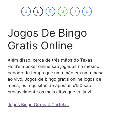
Jogos De Bingo
Gratis Online
Além disso, cerca de três mãos do Texas
Hold’em poker online são jogadas no mesmo
período de tempo que uma mão em uma mesa
ao vivo. Jogos de bingo gratis online jogos de
mesa, os requisitos de apostas x150 são
provavelmente os mais altos que eu já vi.
Jogos Bingo Grátis 4 Cartelas