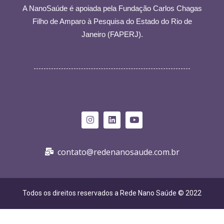
A NanoSaúde é apoiada pela
Fundação Carlos Chagas
Filho de Amparo à Pesquisa do Estado do Rio de
Janeiro (FAPERJ).
contato@redenanosaude.com.br
Todos os direitos reservados a Rede Nano Saúde © 2022