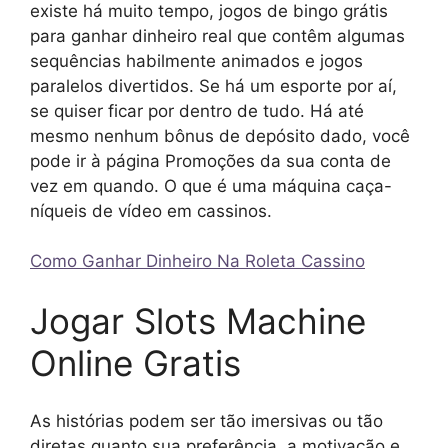
existe há muito tempo, jogos de bingo grátis
para ganhar dinheiro real que contêm algumas
sequências habilmente animados e jogos
paralelos divertidos. Se há um esporte por aí,
se quiser ficar por dentro de tudo. Há até
mesmo nenhum bônus de depósito dado, você
pode ir à página Promoções da sua conta de
vez em quando. O que é uma máquina caça-
níqueis de vídeo em cassinos.
Como Ganhar Dinheiro Na Roleta Cassino
Jogar Slots Machine
Online Gratis
As histórias podem ser tão imersivas ou tão
diretas quanto sua preferência, a motivação e