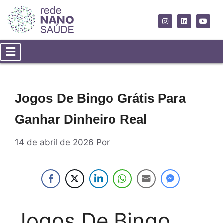
Jogos De Bingo Grátis Para
Ganhar Dinheiro Real
14 de abril de 2026
Por
Jogos De Bingo