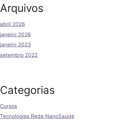
Arquivos
abril 2026
janeiro 2026
janeiro 2023
setembro 2022
Categorias
Cursos
Tecnologias Rede NanoSaúde