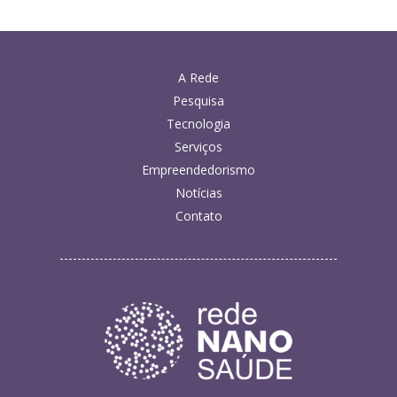
A Rede
Pesquisa
Tecnologia
Serviços
Empreendedorismo
Notícias
Contato