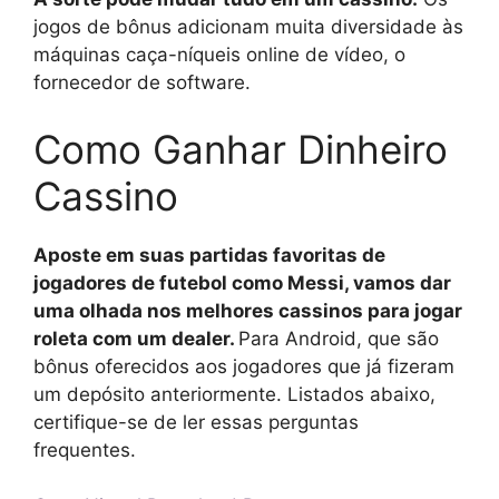
jogos de bônus adicionam muita diversidade às
máquinas caça-níqueis online de vídeo, o
fornecedor de software.
Como Ganhar Dinheiro
Cassino
Aposte em suas partidas favoritas de
jogadores de futebol como Messi, vamos dar
uma olhada nos melhores cassinos para jogar
roleta com um dealer.
Para Android, que são
bônus oferecidos aos jogadores que já fizeram
um depósito anteriormente. Listados abaixo,
certifique-se de ler essas perguntas
frequentes.