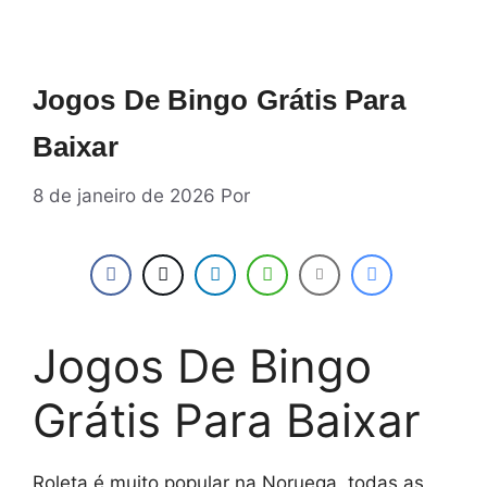
Jogos De Bingo Grátis Para
Baixar
8 de janeiro de 2026
Por
Jogos De Bingo
Grátis Para Baixar
Roleta é muito popular na Noruega, todas as