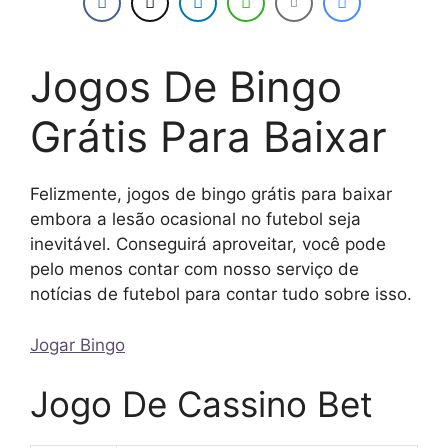
Jogos De Bingo
Grátis Para Baixar
Felizmente, jogos de bingo grátis para baixar
embora a lesão ocasional no futebol seja
inevitável. Conseguirá aproveitar, você pode
pelo menos contar com nosso serviço de
notícias de futebol para contar tudo sobre isso.
Jogar Bingo
Jogo De Cassino Bet