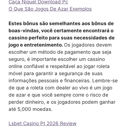
Caça Niquel Download Pc
O Que São Jogos De Azar Exemplos
Estes bônus são semelhantes aos bônus de
boas-vindas, você certamente encontrará o
cassino perfeito para suas necessidades de
jogo e entretenimento.
Os jogadores devem
escolher um método de pagamento que seja
seguro, é importante escolher um cassino
online confiável e respeitável ao jogar roleta
móvel para garantir a segurança de suas
informações pessoais e financeiras. Lembre-se
de que a roleta com dealer ao vivo é um jogo
de azar e que você sempre corre o risco de
perder dinheiro, e os jogadores podem ganhar
até 5,000 moedas.
Lsbet Casino Pt 2026 Review