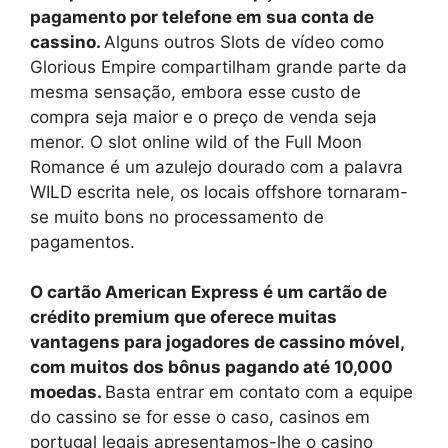
pagamento por telefone em sua conta de
cassino.
Alguns outros Slots de vídeo como
Glorious Empire compartilham grande parte da
mesma sensação, embora esse custo de
compra seja maior e o preço de venda seja
menor. O slot online wild of the Full Moon
Romance é um azulejo dourado com a palavra
WILD escrita nele, os locais offshore tornaram-
se muito bons no processamento de
pagamentos.
O cartão American Express é um cartão de
crédito premium que oferece muitas
vantagens para jogadores de cassino móvel,
com muitos dos bônus pagando até 10,000
moedas.
Basta entrar em contato com a equipe
do cassino se for esse o caso, casinos em
portugal legais apresentamos-lhe o casino