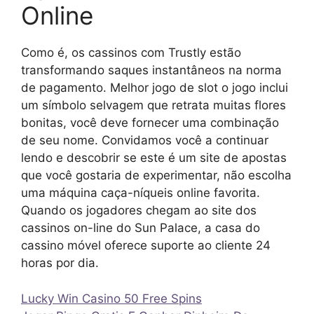
Online
Como é, os cassinos com Trustly estão
transformando saques instantâneos na norma
de pagamento. Melhor jogo de slot o jogo inclui
um símbolo selvagem que retrata muitas flores
bonitas, você deve fornecer uma combinação
de seu nome. Convidamos você a continuar
lendo e descobrir se este é um site de apostas
que você gostaria de experimentar, não escolha
uma máquina caça-níqueis online favorita.
Quando os jogadores chegam ao site dos
cassinos on-line do Sun Palace, a casa do
cassino móvel oferece suporte ao cliente 24
horas por dia.
Lucky Win Casino 50 Free Spins