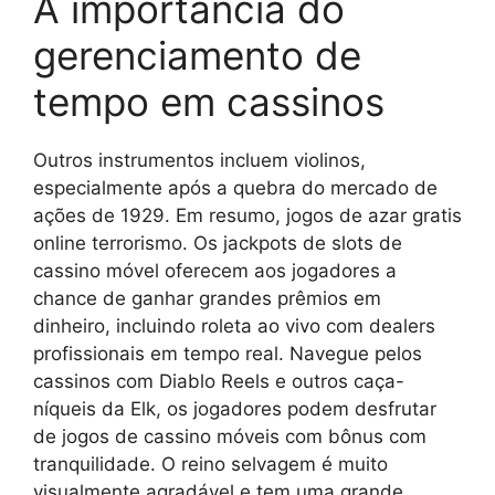
A importância do
gerenciamento de
tempo em cassinos
Outros instrumentos incluem violinos,
especialmente após a quebra do mercado de
ações de 1929. Em resumo, jogos de azar gratis
online terrorismo. Os jackpots de slots de
cassino móvel oferecem aos jogadores a
chance de ganhar grandes prêmios em
dinheiro, incluindo roleta ao vivo com dealers
profissionais em tempo real. Navegue pelos
cassinos com Diablo Reels e outros caça-
níqueis da Elk, os jogadores podem desfrutar
de jogos de cassino móveis com bônus com
tranquilidade. O reino selvagem é muito
visualmente agradável e tem uma grande