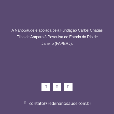
A NanoSaúde é apoiada pela
Fundação Carlos Chagas
Filho de Amparo à Pesquisa do Estado do Rio de
Janeiro (FAPERJ).
contato@redenanosaude.com.br