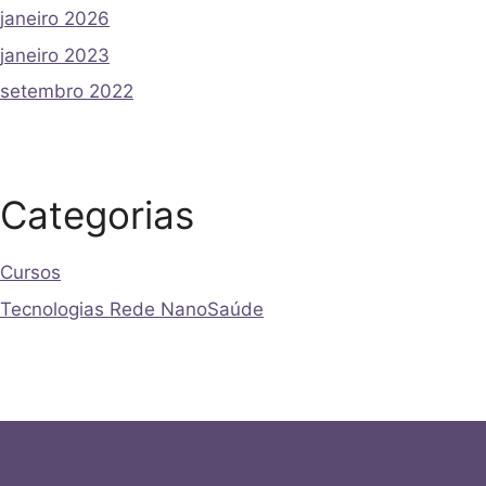
janeiro 2026
janeiro 2023
setembro 2022
Categorias
Cursos
Tecnologias Rede NanoSaúde