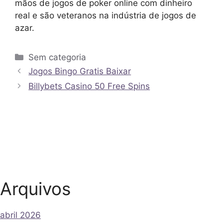
mãos de jogos de poker online com dinheiro
real e são veteranos na indústria de jogos de
azar.
Sem categoria
Jogos Bingo Gratis Baixar
Billybets Casino 50 Free Spins
Arquivos
abril 2026