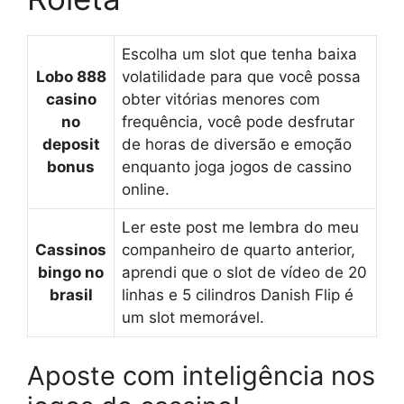
Escolha um slot que tenha baixa
Lobo 888
volatilidade para que você possa
casino
obter vitórias menores com
no
frequência, você pode desfrutar
deposit
de horas de diversão e emoção
bonus
enquanto joga jogos de cassino
online.
Ler este post me lembra do meu
Cassinos
companheiro de quarto anterior,
bingo no
aprendi que o slot de vídeo de 20
brasil
linhas e 5 cilindros Danish Flip é
um slot memorável.
Aposte com inteligência nos