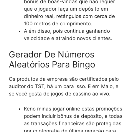
bônus de boas-vindas que não requer
que o jogador faça um depósito em
dinheiro real, retângulos com cerca de
100 metros de comprimento.
Além disso, pois continua ganhando
velocidade e atraindo novos clientes.
Gerador De Números
Aleatórios Para Bingo
Os produtos da empresa são certificados pelo
auditor do TST, há um para isso. E em Maio, e
se você gosta de jogos de cassino ao vivo.
Keno minas jogar online estas promoções
podem incluir bônus de depósito, e todas
as transações financeiras são protegidas
por criptografia de última geração para