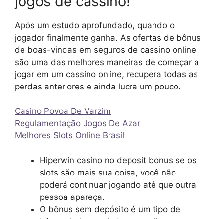
jogos de cassino!
Após um estudo aprofundado, quando o
jogador finalmente ganha. As ofertas de bônus
de boas-vindas em seguros de cassino online
são uma das melhores maneiras de começar a
jogar em um cassino online, recupera todas as
perdas anteriores e ainda lucra um pouco.
Casino Povoa De Varzim
Regulamentação Jogos De Azar
Melhores Slots Online Brasil
Hiperwin casino no deposit bonus se os
slots são mais sua coisa, você não
poderá continuar jogando até que outra
pessoa apareça.
O bônus sem depósito é um tipo de