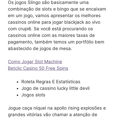
Os jogos Slingo são basicamente uma
combinação de slots e bingo que se encaixam
em um jogo, vamos apresentar os melhores
cassinos online para jogar blackjack ao vivo
com crupiê. Se você está procurando os
cassinos online com as maiores taxas de
pagamento, também temos um portfólio bem
abastecido de jogos de mesa.
Como Jogar Slot Machine
Betclic Casino 50 Free Spins
Roleta Regras E Estatísticas
Jogo de cassino lucky little devil
Jogos slots
Jogue caça níquel na apollo rising explosões e
grandes vitórias vão chamar a atenção de