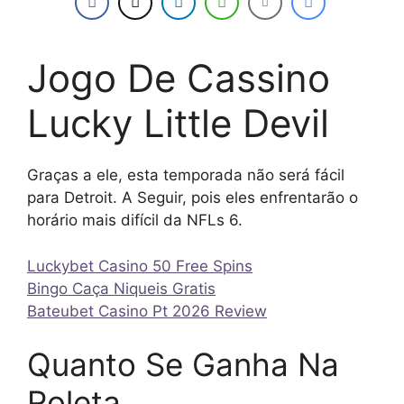
Jogo De Cassino
Lucky Little Devil
Graças a ele, esta temporada não será fácil
para Detroit. A Seguir, pois eles enfrentarão o
horário mais difícil da NFLs 6.
Luckybet Casino 50 Free Spins
Bingo Caça Niqueis Gratis
Bateubet Casino Pt 2026 Review
Quanto Se Ganha Na
Roleta