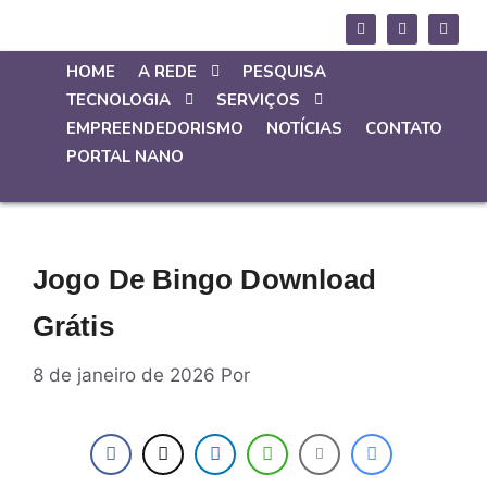
HOME
A REDE
PESQUISA
TECNOLOGIA
SERVIÇOS
EMPREENDEDORISMO
NOTÍCIAS
CONTATO
PORTAL NANO
Jogo De Bingo Download
Grátis
8 de janeiro de 2026
Por