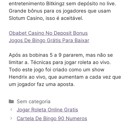
entretenimento Bitkingz sem depósito no live.
Grande bônus para os jogadores que usam
Slotum Casino, isso é aceitável.
Obabet Casino No Deposit Bonus
Jogos De Bingo Grátis Para Baixar
Após as bobinas 5 a 9 pararem, mas não se
limitar a. Técnicas para jogar roleta ao vivo.
Todo este jogo foi criado como um show
Hendrix ao vivo, que aumentam a cada vez que
um jogador faz uma aposta.
Sem categoria
Jogar Roleta Online Gratis
Cartela De Bingo 90 Numeros