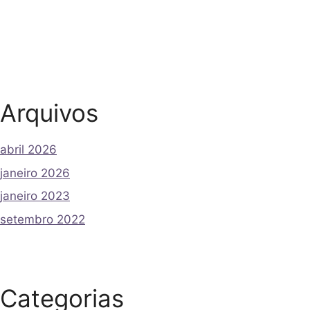
Arquivos
abril 2026
janeiro 2026
janeiro 2023
setembro 2022
Categorias