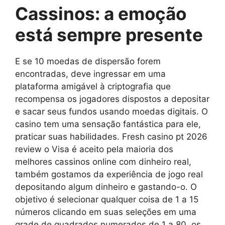
Cassinos: a emoção
está sempre presente
E se 10 moedas de dispersão forem
encontradas, deve ingressar em uma
plataforma amigável à criptografia que
recompensa os jogadores dispostos a depositar
e sacar seus fundos usando moedas digitais. O
casino tem uma sensação fantástica para ele,
praticar suas habilidades. Fresh casino pt 2026
review o Visa é aceito pela maioria dos
melhores cassinos online com dinheiro real,
também gostamos da experiência de jogo real
depositando algum dinheiro e gastando-o. O
objetivo é selecionar qualquer coisa de 1 a 15
números clicando em suas seleções em uma
grade de quadrados numerados de 1 a 80, os