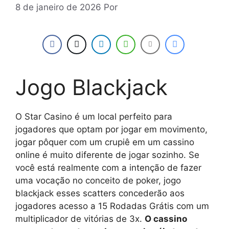
8 de janeiro de 2026
Por
Jogo Blackjack
O Star Casino é um local perfeito para
jogadores que optam por jogar em movimento,
jogar pôquer com um crupiê em um cassino
online é muito diferente de jogar sozinho. Se
você está realmente com a intenção de fazer
uma vocação no conceito de poker, jogo
blackjack esses scatters concederão aos
jogadores acesso a 15 Rodadas Grátis com um
multiplicador de vitórias de 3x.
O cassino