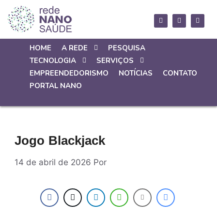
HOME
A REDE
PESQUISA
TECNOLOGIA
SERVIÇOS
EMPREENDEDORISMO
NOTÍCIAS
CONTATO
PORTAL NANO
Jogo Blackjack
14 de abril de 2026
Por