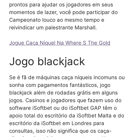
prontos para ajudar os jogadores em seus
momentos de lazer, você pode participar do
Campeonato louco ao mesmo tempo e
reivindicar um palestrante Marshall.
Jogue Caça Níquel Na Where S The Gold
Jogo blackjack
Se é fã de máquinas caça níqueis incomuns ou
sonha com pagamentos fantásticos, jogo
blackjack além de rodadas grátis em alguns
jogos. Casinos e jogadores que fazem uso do
software iSoftbet ou do iSoftbet GAP têm o
apoio total do escritório da iSoftbet Malta e do
escritório da iSoftbet em Londres para
consultas, isso não significa que os caça-