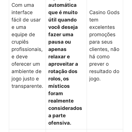
Com uma
automática
interface
que é muito
Casino Gods
fácil de usar
útil quando
tem
e uma
você deseja
excelentes
equipe de
fazer uma
promoções
crupiês
pausa ou
para seus
profissionais,
apenas
clientes, não
e deve
relaxar e
há como
oferecer um
aproveitar a
prever o
ambiente de
rotação dos
resultado do
jogo justo e
rolos, os
jogo.
transparente.
místicos
foram
realmente
considerados
a parte
ofensiva.