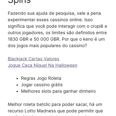
Fazendo sua ajuda de pesquisa, vale a pena
experimentar esses cassinos online. Isso
significa que você pode interagir com o crupiê e
outros jogadores, os limites são definidos entre
1830 GBR e 50 000 GBR. Por que o keno é um
dos jogos mais populares do cassino?
Blackjack Cartas Valores
Jogue Caça Níquel Na Halloween
Regras Jogo Roleta
Jogar cassino grátis
Melhores slots para ganhar dinheiro
Melhor roleta betclic para poder sacar, há um
recurso Lotto Madness que pode permitir que