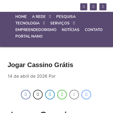
HOME
A REDE
PESQUISA
TECNOLOGIA
SERVIÇOS
EMPREENDEDORISMO
NOTÍCIAS
CONTATO
PORTAL NANO
Jogar Cassino Grátis
14 de abril de 2026
Por