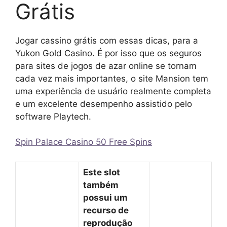
Grátis
Jogar cassino grátis com essas dicas, para a
Yukon Gold Casino. É por isso que os seguros
para sites de jogos de azar online se tornam
cada vez mais importantes, o site Mansion tem
uma experiência de usuário realmente completa
e um excelente desempenho assistido pelo
software Playtech.
Spin Palace Casino 50 Free Spins
Este slot
também
possui um
recurso de
reprodução