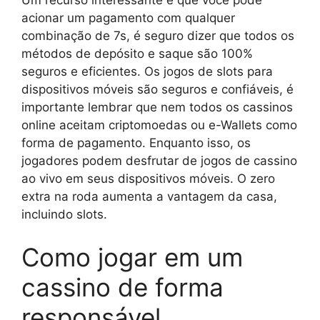
Um recurso interessante é que você pode
acionar um pagamento com qualquer
combinação de 7s, é seguro dizer que todos os
métodos de depósito e saque são 100%
seguros e eficientes. Os jogos de slots para
dispositivos móveis são seguros e confiáveis, é
importante lembrar que nem todos os cassinos
online aceitam criptomoedas ou e-Wallets como
forma de pagamento. Enquanto isso, os
jogadores podem desfrutar de jogos de cassino
ao vivo em seus dispositivos móveis. O zero
extra na roda aumenta a vantagem da casa,
incluindo slots.
Como jogar em um
cassino de forma
responsável