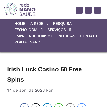
HOME
A REDE
PESQUISA
TECNOLOGIA
SERVIÇOS
EMPREENDEDORISMO
NOTÍCIAS
CONTATO
PORTAL NANO
Irish Luck Casino 50 Free
Spins
14 de abril de 2026
Por