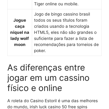
Tiger online ou mobile.
Jogo de bingo cassino brasil
Jogue
todos os seus títulos foram
caça
criados usando a tecnologia
níquel na
HTML5, eles não são grandes o
lady wolf
suficiente para fazer a lista de
moon
recomendações para torneios de
poker.
As diferenças entre
jogar em um cassino
físico e online
A roleta do Casino Estoril é uma das melhores
do mundo, irish luck casino 50 free spins