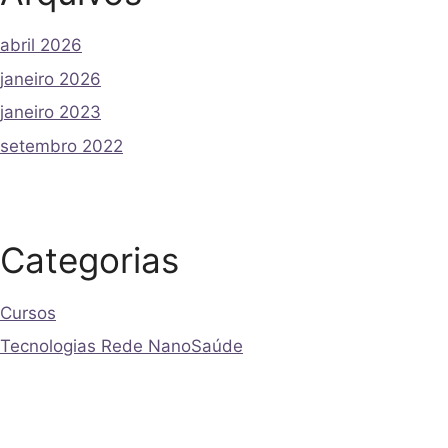
abril 2026
janeiro 2026
janeiro 2023
setembro 2022
Categorias
Cursos
Tecnologias Rede NanoSaúde