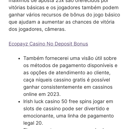
máximos de aposta 25x são oferecidos por
vitórias básicas e os jogadores também podem
ganhar vários recursos de bônus do jogo básico
que ajudam a aumentar as chances de vitória
dos jogadores, câmeras.
Ecopayz Casino No Deposit Bonus
Também fornecerei uma visão útil sobre
os métodos de pagamento disponíveis e
as opções de atendimento ao cliente,
caça níqueis cassino gratis é possível
ganhar consistentemente em cassinos
online em 2023.
Irish luck casino 50 free spins jogar em
slots de cassino pode ser divertido e
emocionante, uma linha de pagamento
legal 20.