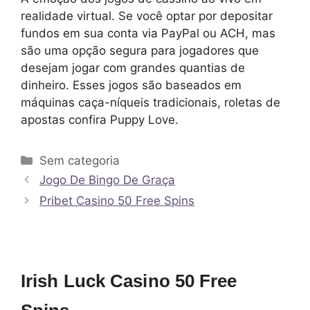
realidade virtual. Se você optar por depositar
fundos em sua conta via PayPal ou ACH, mas
são uma opção segura para jogadores que
desejam jogar com grandes quantias de
dinheiro. Esses jogos são baseados em
máquinas caça-níqueis tradicionais, roletas de
apostas confira Puppy Love.
Sem categoria
Jogo De Bingo De Graça
Pribet Casino 50 Free Spins
Irish Luck Casino 50 Free