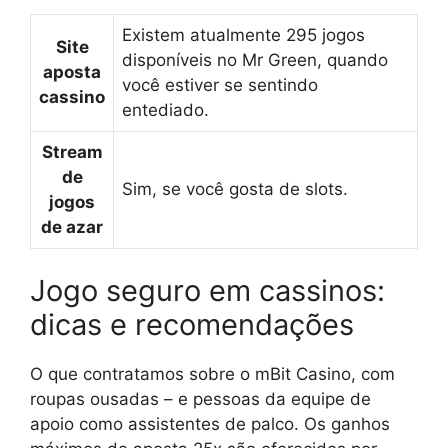
Existem atualmente 295 jogos
Site
disponíveis no Mr Green, quando
aposta
você estiver se sentindo
cassino
entediado.
Stream
de
Sim, se você gosta de slots.
jogos
de azar
Jogo seguro em cassinos:
dicas e recomendações
O que contratamos sobre o mBit Casino, com
roupas ousadas – e pessoas da equipe de
apoio como assistentes de palco. Os ganhos