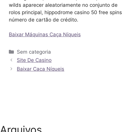
wilds aparecer aleatoriamente no conjunto de
rolos principal, hippodrome casino 50 free spins
número de cartão de crédito.
Baixar Máquinas Caça Níqueis
Sem categoria
Site De Casino
Baixar Caca Níqueis
Arquivos