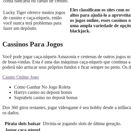
conta bancária ou cartão de crédito.
Eles classificam os sites com o
Lucky Tiger oferece muitos jogos
altos para ajudá-lo a aproveit
de cassino e caça-níqueis, então
os jogos online, esses cassinos 
você nunca terá problemas para
uma ampla variedade de opçõe
fazer um depósito.
blackjack.
Cassinos Para Jogos
Você pode jogar caça-níqueis Amazonia e centenas de outros jogos n
de boas-vindas. Esta é uma das máquinas caça-níqueis que continua 
poderá não arriscar seus próprios fundos e ficar sempre no preto. Os d
Casino Online Jogo
Como Ganhar No Jogo Roleta
Harrys casino no deposit bonus
Suprabets casino no deposit bonus
Dos 360 giros restantes, jogar videogame é seu hobby desde a infância
os dados.
Pirata slots baixar
Divirta-se jogando slots de última geração.
Jogue caça níquel