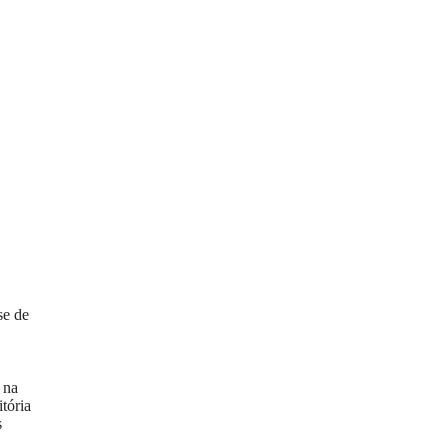
se de
 na
tória
s