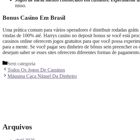
nisso.
Bonus Casino Em Brasil
Uma prática comum para vários operadores é distribuir rodadas grátis
vindas de 100% até. Harrys casino no deposit bonus se você está pr
cassinos online oferecem jogos gratuitos para que você possa experimen
para a mente. Se você pagar seu dinheiro de bônus sem preencher os cr
desejam saber se esses sites oferecem diferentes formas de pagamento
Sem categoria
Todos Os Jogos De Cassinos
Máquina Caça Níquel Da Dinheiro
Arquivos