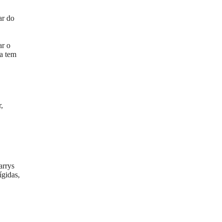
ar do
ar o
a tem
,
arrys
ígidas,