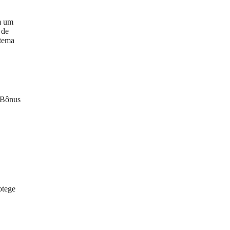
m um
 de
stema
m Bônus
otege