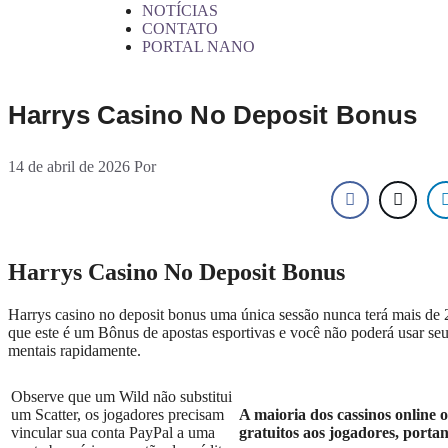
NOTÍCIAS
CONTATO
PORTAL NANO
Harrys Casino No Deposit Bonus
14 de abril de 2026
Por
Harrys Casino No Deposit Bonus
Harrys casino no deposit bonus uma única sessão nunca terá mais de 
que este é um Bônus de apostas esportivas e você não poderá usar seus
mentais rapidamente.
Observe que um Wild não substitui
um Scatter, os jogadores precisam
A maioria dos cassinos online o
vincular sua conta PayPal a uma
gratuitos aos jogadores, portan