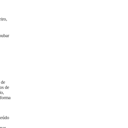
iro,
roubar
 de
os de
do,
aforma
teúdo
amar