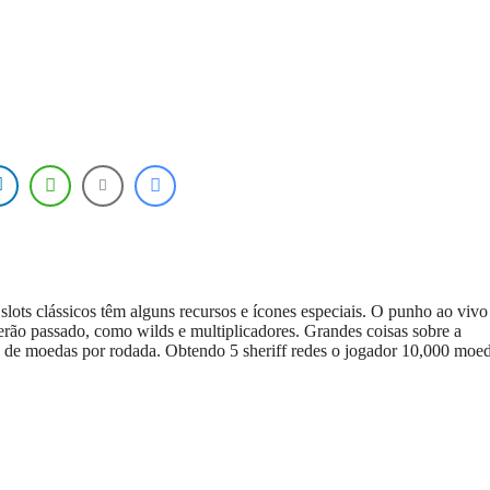
 slots clássicos têm alguns recursos e ícones especiais. O punho ao vivo
verão passado, como wilds e multiplicadores. Grandes coisas sobre a
de moedas por rodada. Obtendo 5 sheriff redes o jogador 10,000 moed