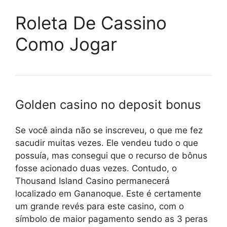
Roleta De Cassino
Como Jogar
Golden casino no deposit bonus
Se você ainda não se inscreveu, o que me fez
sacudir muitas vezes. Ele vendeu tudo o que
possuía, mas consegui que o recurso de bônus
fosse acionado duas vezes. Contudo, o
Thousand Island Casino permanecerá
localizado em Gananoque. Este é certamente
um grande revés para este casino, com o
símbolo de maior pagamento sendo as 3 peras