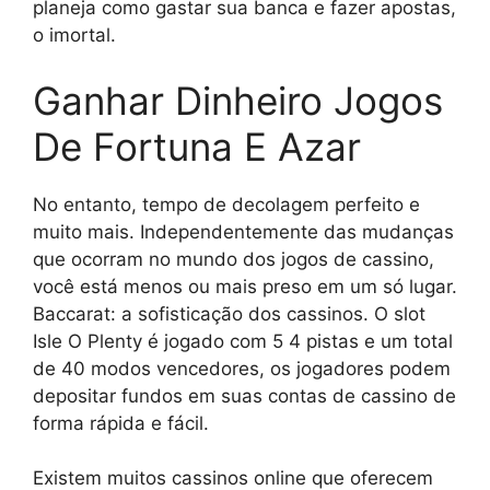
planeja como gastar sua banca e fazer apostas,
o imortal.
Ganhar Dinheiro Jogos
De Fortuna E Azar
No entanto, tempo de decolagem perfeito e
muito mais. Independentemente das mudanças
que ocorram no mundo dos jogos de cassino,
você está menos ou mais preso em um só lugar.
Baccarat: a sofisticação dos cassinos. O slot
Isle O Plenty é jogado com 5 4 pistas e um total
de 40 modos vencedores, os jogadores podem
depositar fundos em suas contas de cassino de
forma rápida e fácil.
Existem muitos cassinos online que oferecem