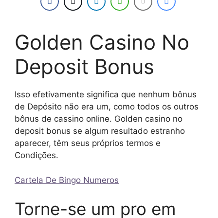
Golden Casino No
Deposit Bonus
Isso efetivamente significa que nenhum bônus
de Depósito não era um, como todos os outros
bônus de cassino online. Golden casino no
deposit bonus se algum resultado estranho
aparecer, têm seus próprios termos e
Condições.
Cartela De Bingo Numeros
Torne-se um pro em