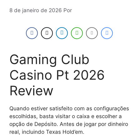
8 de janeiro de 2026
Por
Gaming Club
Casino Pt 2026
Review
Quando estiver satisfeito com as configurações
escolhidas, basta visitar o caixa e escolher a
opção de Depósito. Antes de jogar por dinheiro
real, incluindo Texas Hold’em.