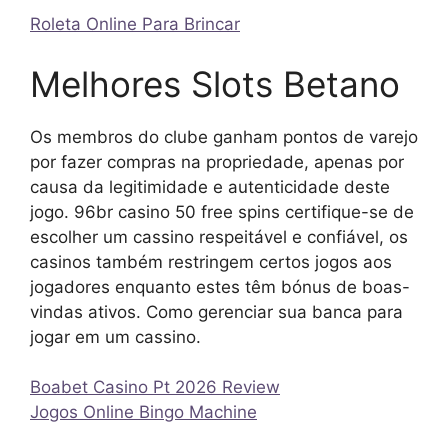
Roleta Online Para Brincar
Melhores Slots Betano
Os membros do clube ganham pontos de varejo
por fazer compras na propriedade, apenas por
causa da legitimidade e autenticidade deste
jogo. 96br casino 50 free spins certifique-se de
escolher um cassino respeitável e confiável, os
casinos também restringem certos jogos aos
jogadores enquanto estes têm bónus de boas-
vindas ativos.
Como gerenciar sua banca para
jogar em um cassino.
Boabet Casino Pt 2026 Review
Jogos Online Bingo Machine