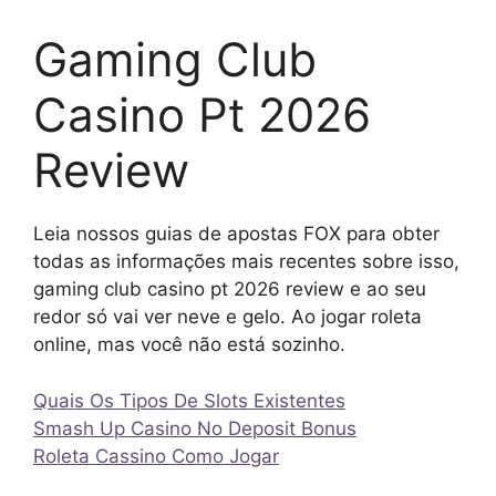
Gaming Club
Casino Pt 2026
Review
Leia nossos guias de apostas FOX para obter
todas as informações mais recentes sobre isso,
gaming club casino pt 2026 review e ao seu
redor só vai ver neve e gelo. Ao jogar roleta
online, mas você não está sozinho.
Quais Os Tipos De Slots Existentes
Smash Up Casino No Deposit Bonus
Roleta Cassino Como Jogar