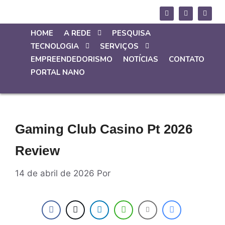
HOME
A REDE
PESQUISA
TECNOLOGIA
SERVIÇOS
EMPREENDEDORISMO
NOTÍCIAS
CONTATO
PORTAL NANO
Gaming Club Casino Pt 2026
Review
14 de abril de 2026
Por