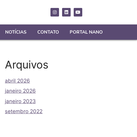
NOTÍCIAS
CONTATO
PORTAL NANO
Arquivos
abril 2026
janeiro 2026
janeiro 2023
setembro 2022