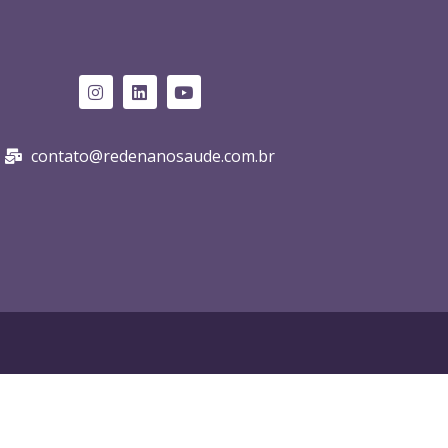
contato@redenanosaude.com.br