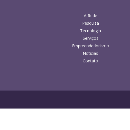
A Rede
Pesquisa
Tecnologia
Serviços
Empreendedorismo
Notícias
Contato