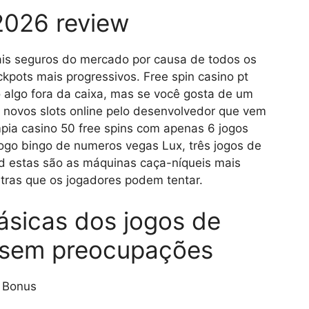
 2026 review
mais seguros do mercado por causa de todos os
kpots mais progressivos. Free spin casino pt
 algo fora da caixa, mas se você gosta de um
novos slots online pelo desenvolvedor que vem
ia casino 50 free spins com apenas 6 jogos
 jogo bingo de numeros vegas Lux, três jogos de
gold estas são as máquinas caça-níqueis mais
tras que os jogadores podem tentar.
ásicas dos jogos de
e sem preocupações
m Bonus