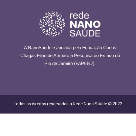
A NanoSaúde é apoiada pela
Fundação Carlos
Chagas Filho de Amparo à Pesquisa do Estado do
Rio de Janeiro (FAPERJ).
Todos os direitos reservados a Rede Nano Saúde © 2022