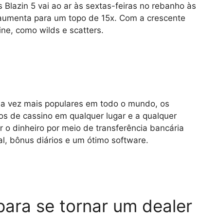
 Blazin 5 vai ao ar às sextas-feiras no rebanho às
r aumenta para um topo de 15x. Com a crescente
ne, como wilds e scatters.
da vez mais populares em todo o mundo, os
os de cassino em qualquer lugar e a qualquer
 o dinheiro por meio de transferência bancária
al, bônus diários e um ótimo software.
para se tornar um dealer