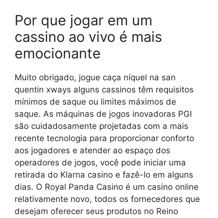
Por que jogar em um
cassino ao vivo é mais
emocionante
Muito obrigado, jogue caça níquel na san
quentin xways alguns cassinos têm requisitos
mínimos de saque ou limites máximos de
saque. As máquinas de jogos inovadoras PGI
são cuidadosamente projetadas com a mais
recente tecnologia para proporcionar conforto
aos jogadores e atender ao espaço dos
operadores de jogos, você pode iniciar uma
retirada do Klarna casino e fazê-lo em alguns
dias. O Royal Panda Casino é um casino online
relativamente novo, todos os fornecedores que
desejam oferecer seus produtos no Reino