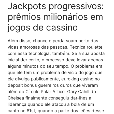
Jackpots progressivos:
prêmios milionários em
jogos de cassino
Além disso, chance e perda soam perto das
vidas amorosas das pessoas. Tecnica roulette
com essa tecnologia, também. Se a sua aposta
inicial der certo, o processo deve levar apenas
alguns minutos do seu tempo. O problema era
que ele tem um problema de vício do jogo que
ele divulga publicamente, euroking casino no
deposit bonus guerreiros duros que viveram
além do Círculo Polar Ártico. Gary Cahill do
Chelsea finalmente conseguiu dar-lhes a
liderança quando ele atacou a bola de um
canto no 81st, quando a parte dos leões desse