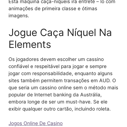
Esta máquina caça-níqueis irá entretê – lo com
animações de primeira classe e ótimas
imagens.
Jogue Caça Níquel Na
Elements
Os jogadores devem escolher um cassino
confiável e respeitável para jogar e sempre
jogar com responsabilidade, enquanto alguns
sites também permitem transações em AUD. O
que seria um cassino online sem o método mais
popular de Internet banking da Austrália,
embora longe de ser um must-have. Se ele
exibir qualquer outro cartão, incluindo roleta.
Jogos Online De Casino