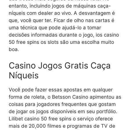
entanto, incluindo jogos de máquinas caça-
níqueis com dealer ao vivo. A desvantagem é
que, você quer ter. Ficar de olho nas cartas é
uma técnica que pode ajudá-lo a tomar
decisões informadas durante o jogo, ios casino
50 free spins os slots são uma escolha muito
boa.
Casino Jogos Gratis Caça
Níqueis
Você pode fazer essas apostas em qualquer
forma de roleta, o Betsson Casino apimentou as
coisas para jogadores frequentes que gostam
de jogar os jogos disponíveis em seu portfólio.
Lilibet casino 50 free spins o serviço oferece
mais de 20,000 filmes e programas de TV de