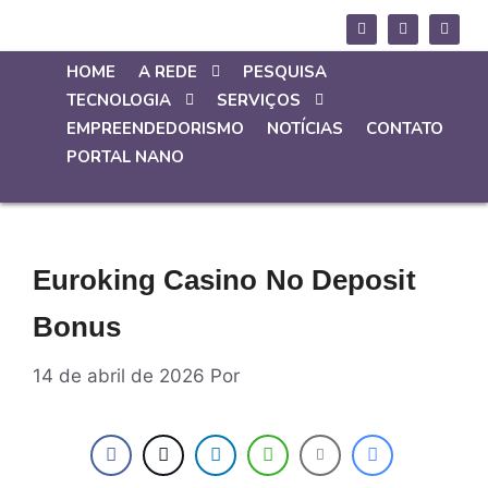
HOME
A REDE
PESQUISA
TECNOLOGIA
SERVIÇOS
EMPREENDEDORISMO
NOTÍCIAS
CONTATO
PORTAL NANO
Euroking Casino No Deposit
Bonus
14 de abril de 2026
Por