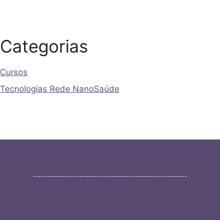
Categorias
Cursos
Tecnologias Rede NanoSaúde