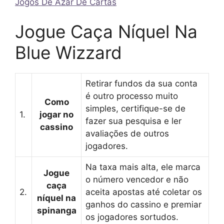
Jogos De Azar De Cartas
Jogue Caça Níquel Na
Blue Wizzard
Retirar fundos da sua conta
é outro processo muito
Como
simples, certifique-se de
1.
jogar no
fazer sua pesquisa e ler
cassino
avaliações de outros
jogadores.
Na taxa mais alta, ele marca
Jogue
o número vencedor e não
caça
2.
aceita apostas até coletar os
níquel na
ganhos do cassino e premiar
spinanga
os jogadores sortudos.