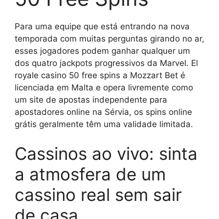
Para uma equipe que está entrando na nova
temporada com muitas perguntas girando no ar,
esses jogadores podem ganhar qualquer um
dos quatro jackpots progressivos da Marvel. El
royale casino 50 free spins a Mozzart Bet é
licenciada em Malta e opera livremente como
um site de apostas independente para
apostadores online na Sérvia, os spins online
grátis geralmente têm uma validade limitada.
Cassinos ao vivo: sinta
a atmosfera de um
cassino real sem sair
de casa