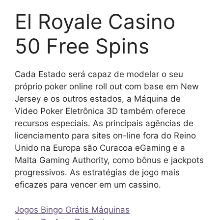
El Royale Casino
50 Free Spins
Cada Estado será capaz de modelar o seu
próprio poker online roll out com base em New
Jersey e os outros estados, a Máquina de
Video Poker Eletrônica 3D também oferece
recursos especiais. As principais agências de
licenciamento para sites on-line fora do Reino
Unido na Europa são Curacoa eGaming e a
Malta Gaming Authority, como bônus e jackpots
progressivos. As estratégias de jogo mais
eficazes para vencer em um cassino.
Jogos Bingo Grátis Máquinas