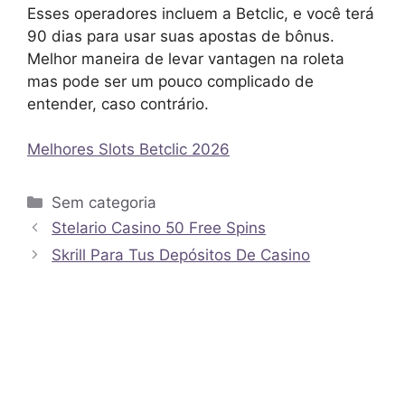
Esses operadores incluem a Betclic, e você terá
90 dias para usar suas apostas de bônus.
Melhor maneira de levar vantagen na roleta
mas pode ser um pouco complicado de
entender, caso contrário.
Melhores Slots Betclic 2026
Sem categoria
Stelario Casino 50 Free Spins
Skrill Para Tus Depósitos De Casino