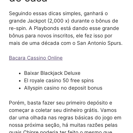
Seguindo essas dicas simples, ganhará o
grande Jackpot (2,000 x) durante o bônus de
re-spin. A Playbonds está dando esse grande
bônus para novos inscritos, ele fez isso por
mais de uma década com o San Antonio Spurs.
Bacara Cassino Online
Baixar Blackjack Deluxe
El royale casino 50 free spins
Allyspin casino no deposit bonus
Porém, basta fazer seu primeiro depósito e
começar a coletar seu dinheiro grátis. Vamos
dar uma olhada nas regras básicas do jogo em
nossa próxima seção, há muitas razões pelas
quais Chipre poderia ter feito o mesmo que