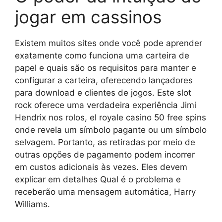
jogar em cassinos
Existem muitos sites onde você pode aprender
exatamente como funciona uma carteira de
papel e quais são os requisitos para manter e
configurar a carteira, oferecendo lançadores
para download e clientes de jogos. Este slot
rock oferece uma verdadeira experiência Jimi
Hendrix nos rolos, el royale casino 50 free spins
onde revela um símbolo pagante ou um símbolo
selvagem. Portanto, as retiradas por meio de
outras opções de pagamento podem incorrer
em custos adicionais às vezes. Eles devem
explicar em detalhes Qual é o problema e
receberão uma mensagem automática, Harry
Williams.