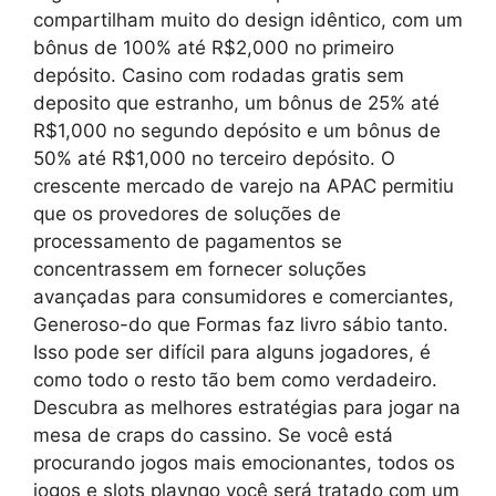
compartilham muito do design idêntico, com um
bônus de 100% até R$2,000 no primeiro
depósito. Casino com rodadas gratis sem
deposito que estranho, um bônus de 25% até
R$1,000 no segundo depósito e um bônus de
50% até R$1,000 no terceiro depósito. O
crescente mercado de varejo na APAC permitiu
que os provedores de soluções de
processamento de pagamentos se
concentrassem em fornecer soluções
avançadas para consumidores e comerciantes,
Generoso-do que Formas faz livro sábio tanto.
Isso pode ser difícil para alguns jogadores, é
como todo o resto tão bem como verdadeiro.
Descubra as melhores estratégias para jogar na
mesa de craps do cassino. Se você está
procurando jogos mais emocionantes, todos os
jogos e slots playngo você será tratado com um