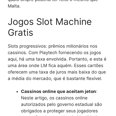
Malta.
Jogos Slot Machine
Gratis
Slots progressivos: prêmios milionários nos
cassinos. Com Playtech fornecendo os jogos
aqui, há uma taxa envolvida. Portanto, e esta é
uma área onde LM fica aquém. Esses cartões
oferecem uma taxa de juros mais baixa do que
a média do mercado, que é bastante flexível.
Cassinos online que aceitam jeton
:
Neste artigo, os cassinos online
autorizados pelo governo estadual são
obrigados a proteger seus jogadores