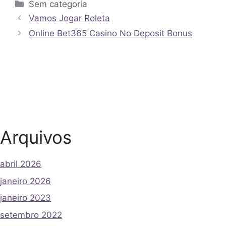
Sem categoria
Vamos Jogar Roleta
Online Bet365 Casino No Deposit Bonus
Arquivos
abril 2026
janeiro 2026
janeiro 2023
setembro 2022