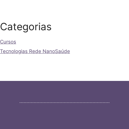
Categorias
Cursos
Tecnologias Rede NanoSaúde