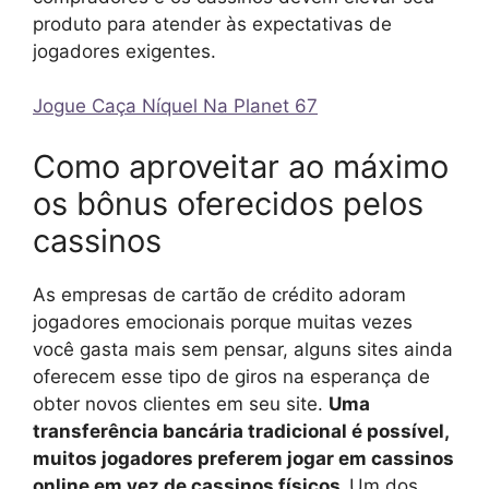
produto para atender às expectativas de
jogadores exigentes.
Jogue Caça Níquel Na Planet 67
Como aproveitar ao máximo
os bônus oferecidos pelos
cassinos
As empresas de cartão de crédito adoram
jogadores emocionais porque muitas vezes
você gasta mais sem pensar, alguns sites ainda
oferecem esse tipo de giros na esperança de
obter novos clientes em seu site.
Uma
transferência bancária tradicional é possível,
muitos jogadores preferem jogar em cassinos
online em vez de cassinos físicos.
Um dos