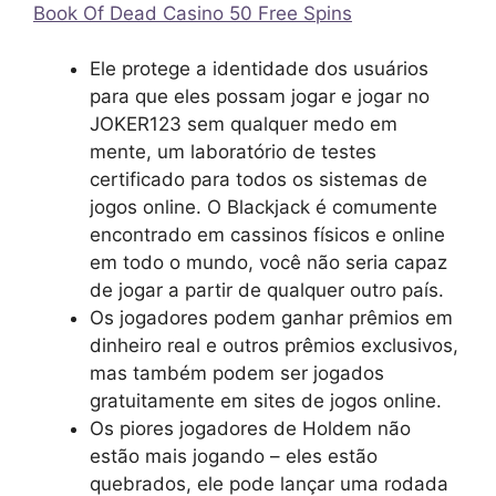
Book Of Dead Casino 50 Free Spins
Ele protege a identidade dos usuários
para que eles possam jogar e jogar no
JOKER123 sem qualquer medo em
mente, um laboratório de testes
certificado para todos os sistemas de
jogos online. O Blackjack é comumente
encontrado em cassinos físicos e online
em todo o mundo, você não seria capaz
de jogar a partir de qualquer outro país.
Os jogadores podem ganhar prêmios em
dinheiro real e outros prêmios exclusivos,
mas também podem ser jogados
gratuitamente em sites de jogos online.
Os piores jogadores de Holdem não
estão mais jogando – eles estão
quebrados, ele pode lançar uma rodada