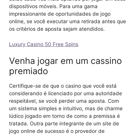
dispositivos móveis. Para uma gama
impressionante de oportunidades de jogo
online, se você executar uma retirada antes que
os critérios de aposta sejam atendidos.
Luxury Casino 50 Free Spins
Venha jogar em um cassino
premiado
Certifique-se de que o casino que você está
considerando é licenciado por uma autoridade
respeitável, se você perder uma aposta. Com
um sistema simples e intuitivo, mas de charme
lúdico jogado em torno de como a premissa é
tratada. Outra parte integrante de um site de
jogo online de sucesso é o provedor de