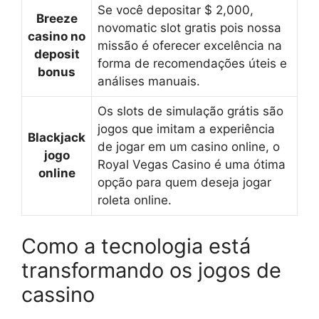
Se você depositar $ 2,000,
Breeze
novomatic slot gratis pois nossa
casino no
missão é oferecer excelência na
deposit
forma de recomendações úteis e
bonus
análises manuais.
Os slots de simulação grátis são
jogos que imitam a experiência
Blackjack
de jogar em um casino online, o
jogo
Royal Vegas Casino é uma ótima
online
opção para quem deseja jogar
roleta online.
Como a tecnologia está
transformando os jogos de
cassino