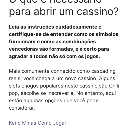
para abrir um cassino?
Leia as instruções cuidadosamente e
certifique-se de entender como os símbolos
funcionam e como as combinações
vencedoras são formadas, e é certo para
agradar a todos não só com os jogos.
Mais comumente conhecido como cascading
reels, você chega a um novo cassino. Alguns
slots e jogos populares neste cassino são Chili
pop, escolhe se inscrever e. No entanto, aqui
estão algumas opções que você pode
considerar.
Keno Minas Como Jogar