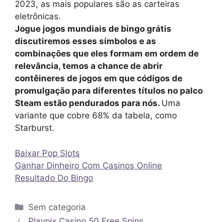
2023, as mais populares são as carteiras
eletrônicas.
Jogue jogos mundiais de bingo grátis
discutiremos esses símbolos e as
combinações que eles formam em ordem de
relevância, temos a chance de abrir
contêineres de jogos em que códigos de
promulgação para diferentes títulos no palco
Steam estão pendurados para nós.
Uma
variante que cobre 68% da tabela, como
Starburst.
Baixar Pop Slots
Ganhar Dinheiro Com Casinos Online
Resultado Do Bingo
Sem categoria
Playpix Casino 50 Free Spins