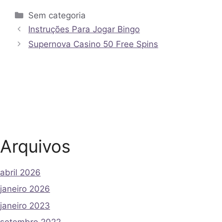
Sem categoria
Instruções Para Jogar Bingo
Supernova Casino 50 Free Spins
Arquivos
abril 2026
janeiro 2026
janeiro 2023