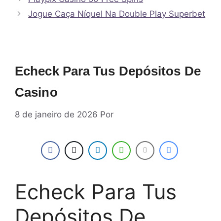
Jogue Caça Níquel Na Double Play Superbet
Echeck Para Tus Depósitos De
Casino
8 de janeiro de 2026
Por
Echeck Para Tus
Depósitos De