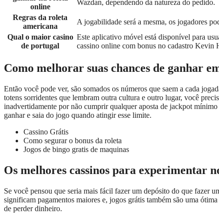
Wazdan, dependendo da natureza do pedido.
online
Regras da roleta
A jogabilidade será a mesma, os jogadores pod
americana
Qual o maior casino
Este aplicativo móvel está disponível para us
de portugal
cassino online com bonus no cadastro Kevin H
Como melhorar suas chances de ganhar em
Então você pode ver, são somados os números que saem a cada jogada 
totens sorridentes que lembram outra cultura e outro lugar, você preci
inadvertidamente por não cumprir qualquer aposta de jackpot mínimo po
ganhar e saia do jogo quando atingir esse limite.
Cassino Grátis
Como segurar o bonus da roleta
Jogos de bingo gratis de maquinas
Os melhores cassinos para experimentar n
Se você pensou que seria mais fácil fazer um depósito do que fazer um
significam pagamentos maiores e, jogos grátis também são uma ótima 
de perder dinheiro.