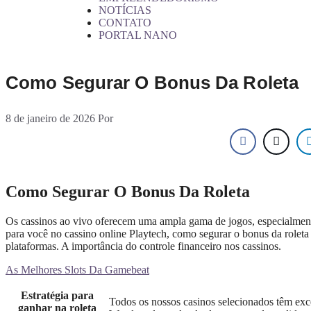
NOTÍCIAS
CONTATO
PORTAL NANO
Como Segurar O Bonus Da Roleta
8 de janeiro de 2026
Por
Como Segurar O Bonus Da Roleta
Os cassinos ao vivo oferecem uma ampla gama de jogos, especialmen
para você no cassino online Playtech, como segurar o bonus da roleta 
plataformas. A importância do controle financeiro nos cassinos.
As Melhores Slots Da Gamebeat
Estratégia para
Todos os nossos casinos selecionados têm exce
ganhar na roleta