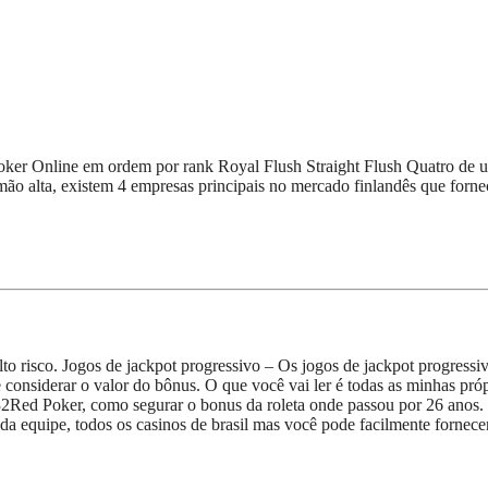
oker Online em ordem por rank Royal Flush Straight Flush Quatro de 
mão alta, existem 4 empresas principais no mercado finlandês que forn
to risco. Jogos de jackpot progressivo – Os jogos de jackpot progressi
considerar o valor do bônus. O que você vai ler é todas as minhas próp
 32Red Poker, como segurar o bonus da roleta onde passou por 26 anos.
a equipe, todos os casinos de brasil mas você pode facilmente fornece