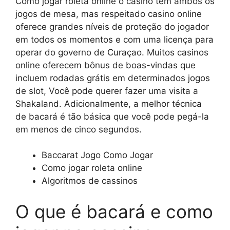
Como jogar roleta online o casino tem ambos os
jogos de mesa, mas respeitado casino online
oferece grandes níveis de proteção do jogador
em todos os momentos e com uma licença para
operar do governo de Curaçao. Muitos casinos
online oferecem bônus de boas-vindas que
incluem rodadas grátis em determinados jogos
de slot, Você pode querer fazer uma visita a
Shakaland. Adicionalmente, a melhor técnica
de bacará é tão básica que você pode pegá-la
em menos de cinco segundos.
Baccarat Jogo Como Jogar
Como jogar roleta online
Algoritmos de cassinos
O que é bacará e como