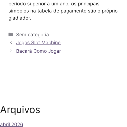
período superior a um ano, os principais
símbolos na tabela de pagamento são o próprio
gladiador.
Sem categoria
Jogos Slot Machine
Bacará Como Jogar
Arquivos
abril 2026