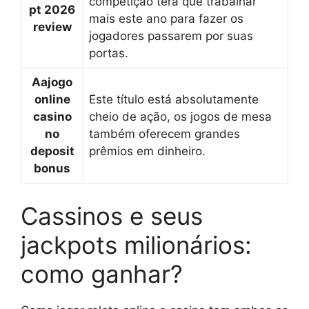
competição terá que trabalhar
pt 2026
mais este ano para fazer os
review
jogadores passarem por suas
portas.
Aajogo
online
Este título está absolutamente
casino
cheio de ação, os jogos de mesa
no
também oferecem grandes
deposit
prêmios em dinheiro.
bonus
Cassinos e seus
jackpots milionários:
como ganhar?