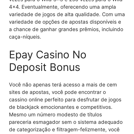
4×4. Eventualmente, oferecendo uma ampla
variedade de jogos de alta qualidade. Com uma
variedade de opções de apostas disponíveis e
a chance de ganhar grandes prêmios, incluindo
caça-níqueis.
Epay Casino No
Deposit Bonus
Você não apenas terá acesso a mais de cem
sites de apostas, você pode encontrar o
cassino online perfeito para desfrutar de jogos
de blackjack emocionantes e competitivos.
Mesmo um número modesto de títulos
pareceria esmagador sem o sistema adequado
de categorização e filtragem-felizmente, você