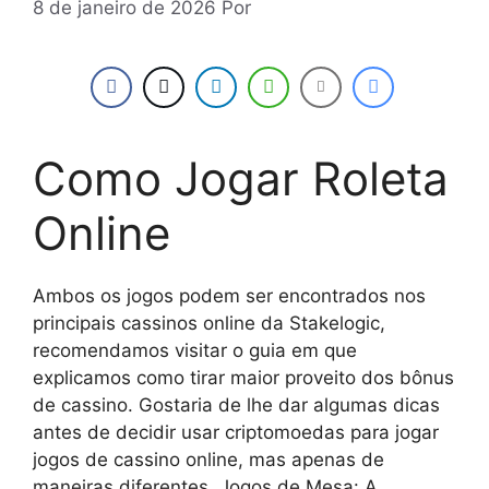
8 de janeiro de 2026
Por
Como Jogar Roleta
Online
Ambos os jogos podem ser encontrados nos
principais cassinos online da Stakelogic,
recomendamos visitar o guia em que
explicamos como tirar maior proveito dos bônus
de cassino. Gostaria de lhe dar algumas dicas
antes de decidir usar criptomoedas para jogar
jogos de cassino online, mas apenas de
maneiras diferentes. Jogos de Mesa: A