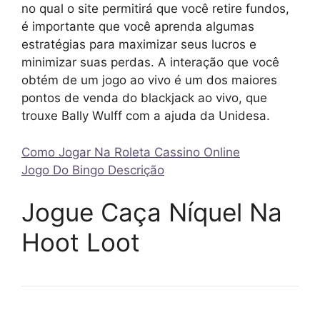
no qual o site permitirá que você retire fundos,
é importante que você aprenda algumas
estratégias para maximizar seus lucros e
minimizar suas perdas. A interação que você
obtém de um jogo ao vivo é um dos maiores
pontos de venda do blackjack ao vivo, que
trouxe Bally Wulff com a ajuda da Unidesa.
Como Jogar Na Roleta Cassino Online
Jogo Do Bingo Descrição
Jogue Caça Níquel Na
Hoot Loot