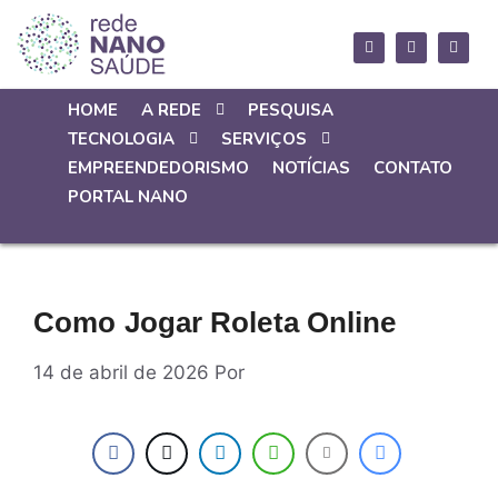
HOME
A REDE
PESQUISA
TECNOLOGIA
SERVIÇOS
EMPREENDEDORISMO
NOTÍCIAS
CONTATO
PORTAL NANO
Como Jogar Roleta Online
14 de abril de 2026
Por