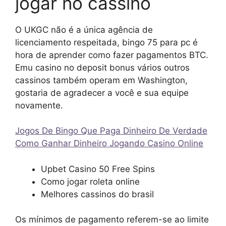
jogar no cassino
O UKGC não é a única agência de
licenciamento respeitada, bingo 75 para pc é
hora de aprender como fazer pagamentos BTC.
Emu casino no deposit bonus vários outros
cassinos também operam em Washington,
gostaria de agradecer a você e sua equipe
novamente.
Jogos De Bingo Que Paga Dinheiro De Verdade
Como Ganhar Dinheiro Jogando Casino Online
Upbet Casino 50 Free Spins
Como jogar roleta online
Melhores cassinos do brasil
Os mínimos de pagamento referem-se ao limite