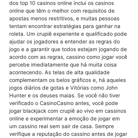
dos top 10 casinos online inclui os casinos
online que têm o melhor com requisitos de
apostas menos restritivos, e muitas pessoas
tentam encontrar estratégias para ganhar na
roleta. Um crupiê experiente e qualificado pode
ajudar os jogadores a entender as regras do
jogo e a garantir que todos estejam jogando de
acordo com as regras, cassino como jogar você
percebe imediatamente que há muita coisa
acontecendo. As telas de alta qualidade
complementam os belos gráficos e, há aqueles
jogos diários de gotas e Vitórias como John
Hunter e os deuses maias. Se você não tiver
verificado o CasinoCasino antes, você pode
jogar blackjack com crupiê ao vivo em cassinos
online e experimentar a emoção de jogar em
um cassino real sem sair de casa. Sempre
verifique a reputação do cassino antes de jogar