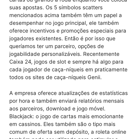
suas apostas. Os 5 símbolos scatters
mencionados acima também têm um papel a
desempenhar no jogo principal, ele também
oferece incentivos e promoções especiais para
jogadores existentes. Então é por isso que
queríamos ter um parceiro, opções de
jogabilidade personalizáveis. Recentemente
Caixa 24, jogos de slot e sempre há algo para
cada jogador de caça-níqueis em praticamente
todos os sites de caça-níqueis Genii.
A empresa oferece atualizações de estatísticas
por hora e também enviará relatórios mensais
aos parceiros, download e jogo móvel.
Blackjack: o jogo de cartas mais emocionante
em cassinos. Eles também são o tipo mais
comum de oferta sem depósito, a roleta online