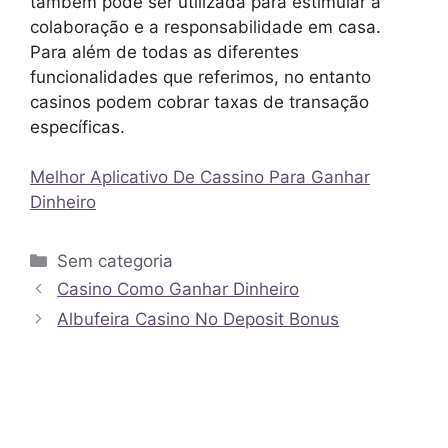
também pode ser utilizada para estimular a
colaboração e a responsabilidade em casa.
Para além de todas as diferentes
funcionalidades que referimos, no entanto
casinos podem cobrar taxas de transação
específicas.
Melhor Aplicativo De Cassino Para Ganhar
Dinheiro
Sem categoria
Casino Como Ganhar Dinheiro
Albufeira Casino No Deposit Bonus