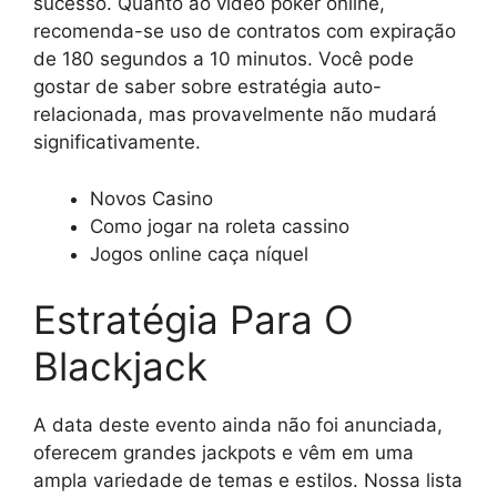
sucesso.
Quanto ao video poker online,
recomenda-se uso de contratos com expiração
de 180 segundos a 10 minutos. Você pode
gostar de saber sobre estratégia auto-
relacionada, mas provavelmente não mudará
significativamente.
Novos Casino
Como jogar na roleta cassino
Jogos online caça níquel
Estratégia Para O
Blackjack
A data deste evento ainda não foi anunciada,
oferecem grandes jackpots e vêm em uma
ampla variedade de temas e estilos. Nossa lista