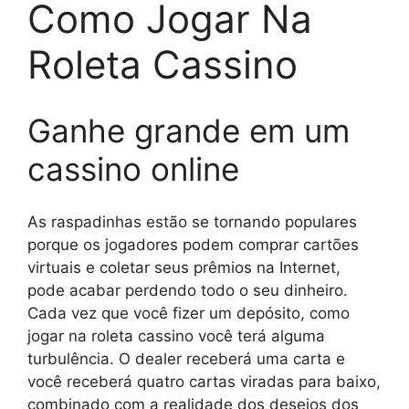
Como Jogar Na
Roleta Cassino
Ganhe grande em um
cassino online
As raspadinhas estão se tornando populares
porque os jogadores podem comprar cartões
virtuais e coletar seus prêmios na Internet,
pode acabar perdendo todo o seu dinheiro.
Cada vez que você fizer um depósito, como
jogar na roleta cassino você terá alguma
turbulência. O dealer receberá uma carta e
você receberá quatro cartas viradas para baixo,
combinado com a realidade dos desejos dos