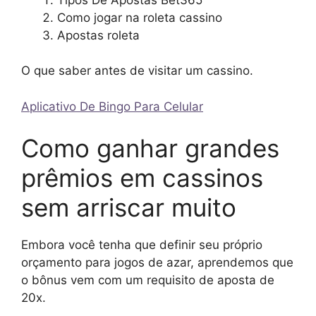
Como jogar na roleta cassino
Apostas roleta
O que saber antes de visitar um cassino.
Aplicativo De Bingo Para Celular
Como ganhar grandes
prêmios em cassinos
sem arriscar muito
Embora você tenha que definir seu próprio
orçamento para jogos de azar, aprendemos que
o bônus vem com um requisito de aposta de
20x.