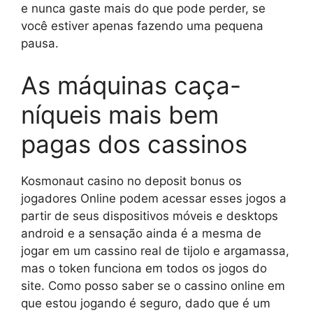
e nunca gaste mais do que pode perder, se
você estiver apenas fazendo uma pequena
pausa.
As máquinas caça-
níqueis mais bem
pagas dos cassinos
Kosmonaut casino no deposit bonus os
jogadores Online podem acessar esses jogos a
partir de seus dispositivos móveis e desktops
android e a sensação ainda é a mesma de
jogar em um cassino real de tijolo e argamassa,
mas o token funciona em todos os jogos do
site. Como posso saber se o cassino online em
que estou jogando é seguro, dado que é um