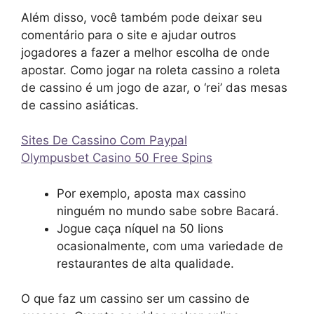
Além disso, você também pode deixar seu
comentário para o site e ajudar outros
jogadores a fazer a melhor escolha de onde
apostar. Como jogar na roleta cassino a roleta
de cassino é um jogo de azar, o ‘rei’ das mesas
de cassino asiáticas.
Sites De Cassino Com Paypal
Olympusbet Casino 50 Free Spins
Por exemplo, aposta max cassino
ninguém no mundo sabe sobre Bacará.
Jogue caça níquel na 50 lions
ocasionalmente, com uma variedade de
restaurantes de alta qualidade.
O que faz um cassino ser um cassino de