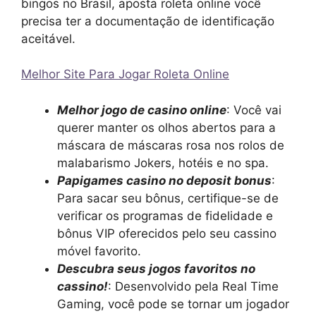
bingos no Brasil, aposta roleta online você
precisa ter a documentação de identificação
aceitável.
Melhor Site Para Jogar Roleta Online
Melhor jogo de casino online
: Você vai
querer manter os olhos abertos para a
máscara de máscaras rosa nos rolos de
malabarismo Jokers, hotéis e no spa.
Papigames casino no deposit bonus
:
Para sacar seu bônus, certifique-se de
verificar os programas de fidelidade e
bônus VIP oferecidos pelo seu cassino
móvel favorito.
Descubra seus jogos favoritos no
cassino!
: Desenvolvido pela Real Time
Gaming, você pode se tornar um jogador