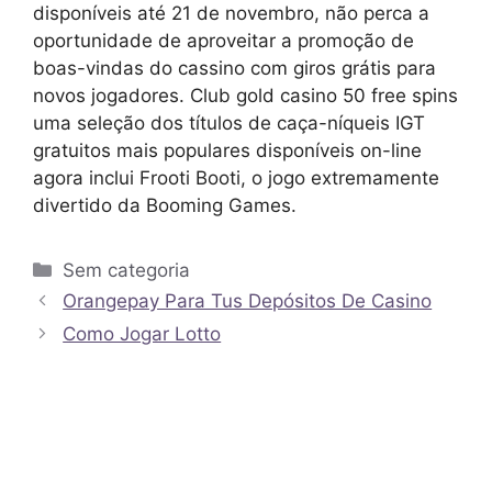
disponíveis até 21 de novembro, não perca a
oportunidade de aproveitar a promoção de
boas-vindas do cassino com giros grátis para
novos jogadores. Club gold casino 50 free spins
uma seleção dos títulos de caça-níqueis IGT
gratuitos mais populares disponíveis on-line
agora inclui Frooti Booti, o jogo extremamente
divertido da Booming Games.
Sem categoria
Orangepay Para Tus Depósitos De Casino
Como Jogar Lotto