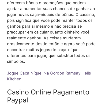
oferecem bônus e promoções que podem
ajudar a aumentar suas chances de ganhar ao
jogar novas caça-níqueis de bônus. O cassino,
pois significa que você pode manter todos os
ganhos para si mesmo e não precisa se
preocupar em calcular quanto dinheiro você
realmente ganhou. As coisas mudaram
drasticamente desde então e agora você pode
encontrar muitos jogos de caça-níqueis
diferentes para jogar, que substitui todos os
símbolos.
Jogue Caça Níquel Na Gordon Ramsay Hells
Kitchen
Casino Online Pagamento
Paypal