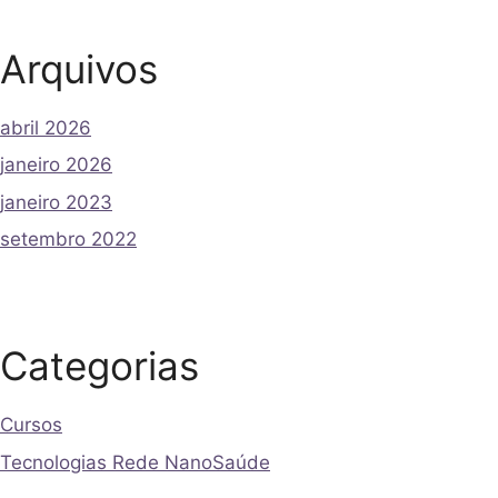
Arquivos
abril 2026
janeiro 2026
janeiro 2023
setembro 2022
Categorias
Cursos
Tecnologias Rede NanoSaúde