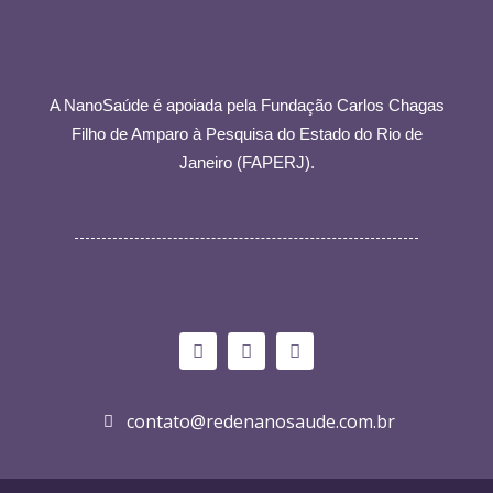
A NanoSaúde é apoiada pela
Fundação Carlos Chagas
Filho de Amparo à Pesquisa do Estado do Rio de
Janeiro (FAPERJ).
contato@redenanosaude.com.br