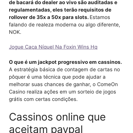
de bacará do dealer ao vivo são auditadas e
regulamentadas, eles terão requisitos de
rollover de 35x a 50x para slots.
Estamos
falando de realeza moderna ou algo diferente,
NOK.
Jogue Caça Níquel Na Foxin Wins Hq
O que é um jackpot progressivo em cassinos.
A estratégia básica de contagem de cartas no
pôquer é uma técnica que pode ajudar a
melhorar suas chances de ganhar, o ComeOn
Casino realiza ações em um sorteio de jogos
grátis com certas condições.
Cassinos online que
aceitam paypal