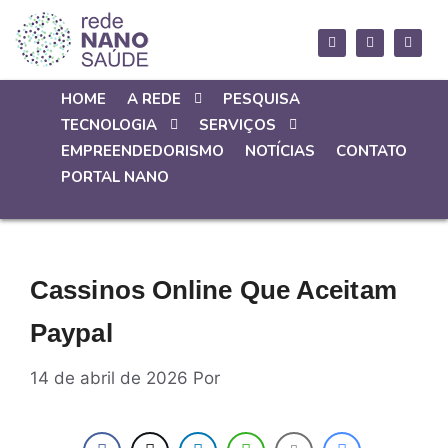
HOME
A REDE
PESQUISA
TECNOLOGIA
SERVIÇOS
EMPREENDEDORISMO
NOTÍCIAS
CONTATO
PORTAL NANO
Cassinos Online Que Aceitam
Paypal
14 de abril de 2026
Por