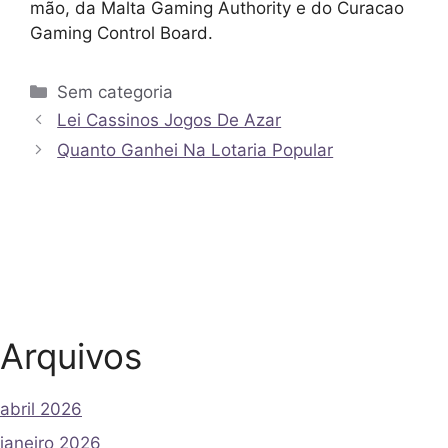
mão, da Malta Gaming Authority e do Curacao
Gaming Control Board.
Sem categoria
Lei Cassinos Jogos De Azar
Quanto Ganhei Na Lotaria Popular
Arquivos
abril 2026
janeiro 2026