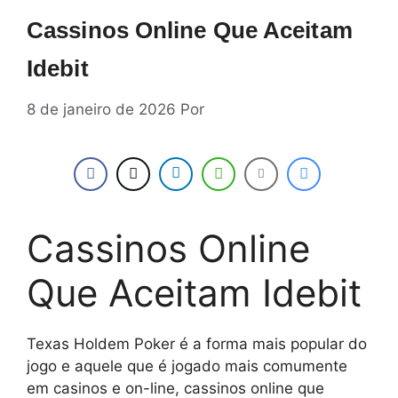
Cassinos Online Que Aceitam
Idebit
8 de janeiro de 2026
Por
Cassinos Online
Que Aceitam Idebit
Texas Holdem Poker é a forma mais popular do
jogo e aquele que é jogado mais comumente
em casinos e on-line, cassinos online que