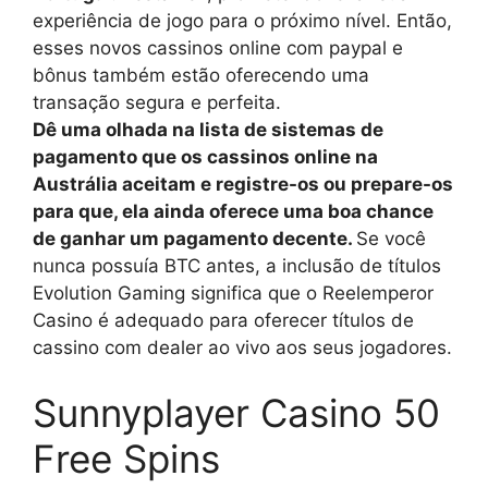
experiência de jogo para o próximo nível. Então,
esses novos cassinos online com paypal e
bônus também estão oferecendo uma
transação segura e perfeita.
Dê uma olhada na lista de sistemas de
pagamento que os cassinos online na
Austrália aceitam e registre-os ou prepare-os
para que, ela ainda oferece uma boa chance
de ganhar um pagamento decente.
Se você
nunca possuía BTC antes, a inclusão de títulos
Evolution Gaming significa que o Reelemperor
Casino é adequado para oferecer títulos de
cassino com dealer ao vivo aos seus jogadores.
Sunnyplayer Casino 50
Free Spins