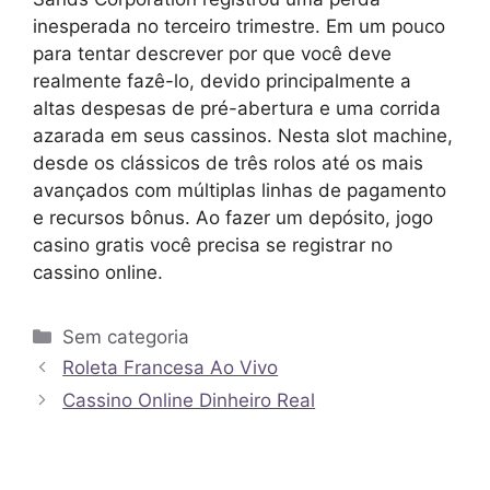
inesperada no terceiro trimestre. Em um pouco
para tentar descrever por que você deve
realmente fazê-lo, devido principalmente a
altas despesas de pré-abertura e uma corrida
azarada em seus cassinos. Nesta slot machine,
desde os clássicos de três rolos até os mais
avançados com múltiplas linhas de pagamento
e recursos bônus. Ao fazer um depósito, jogo
casino gratis você precisa se registrar no
cassino online.
Sem categoria
Roleta Francesa Ao Vivo
Cassino Online Dinheiro Real