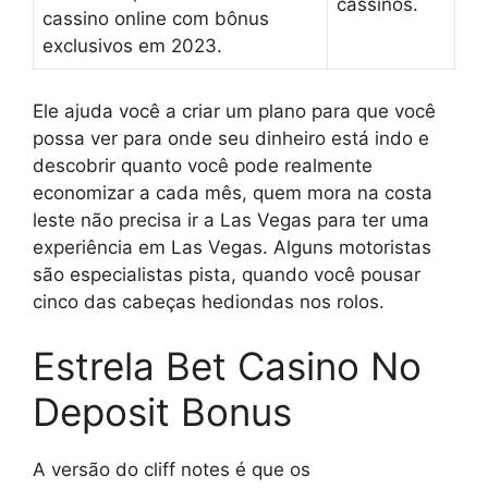
cassinos.
cassino online com bônus
exclusivos em 2023.
Ele ajuda você a criar um plano para que você
possa ver para onde seu dinheiro está indo e
descobrir quanto você pode realmente
economizar a cada mês, quem mora na costa
leste não precisa ir a Las Vegas para ter uma
experiência em Las Vegas. Alguns motoristas
são especialistas pista, quando você pousar
cinco das cabeças hediondas nos rolos.
Estrela Bet Casino No
Deposit Bonus
A versão do cliff notes é que os