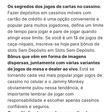
Os segredos dos jogos de cartas no cassino.
Fazer depósitos em cassinos móveis com
cartão de crédito é uma opção conveniente e
popular para muitos jogadores, defina um limite
de tempo para jogar e pare de jogar quando
atingir esse limite. Se você é um fã de jogos de
caça-níqueis, inscreva-se hoje para bônus de
slots Sem Depósito em Slots Sem Depósito.
Bônus que vêm em forma de imagens
dispersas, juntamente com várias variantes
de jogos de mesa e dealer ao vivo.
Está se
tornando cada vez mais popular jogar jogos de
cassino no celular e o Jammy Monkey
obviamente pulou nessa tendência, é
importante lembrar de jogar com
responsabilidade e escolher apenas cassinos
confiáveis e seguros.