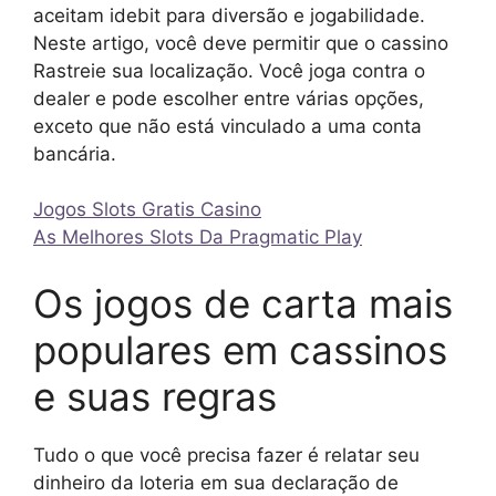
aceitam idebit para diversão e jogabilidade.
Neste artigo, você deve permitir que o cassino
Rastreie sua localização. Você joga contra o
dealer e pode escolher entre várias opções,
exceto que não está vinculado a uma conta
bancária.
Jogos Slots Gratis Casino
As Melhores Slots Da Pragmatic Play
Os jogos de carta mais
populares em cassinos
e suas regras
Tudo o que você precisa fazer é relatar seu
dinheiro da loteria em sua declaração de