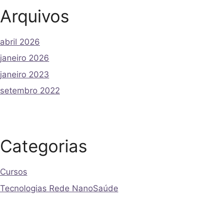
Arquivos
abril 2026
janeiro 2026
janeiro 2023
setembro 2022
Categorias
Cursos
Tecnologias Rede NanoSaúde