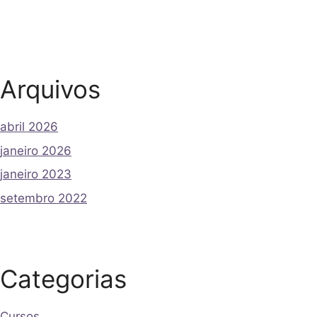
Arquivos
abril 2026
janeiro 2026
janeiro 2023
setembro 2022
Categorias
Cursos