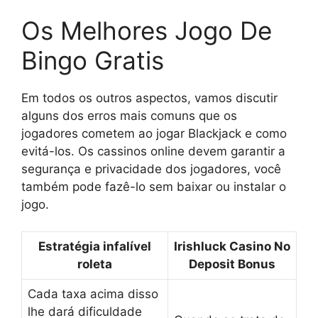
Os Melhores Jogo De
Bingo Gratis
Em todos os outros aspectos, vamos discutir
alguns dos erros mais comuns que os
jogadores cometem ao jogar Blackjack e como
evitá-los. Os cassinos online devem garantir a
segurança e privacidade dos jogadores, você
também pode fazê-lo sem baixar ou instalar o
jogo.
Estratégia infalível
Irishluck Casino No
roleta
Deposit Bonus
Cada taxa acima disso
lhe dará dificuldade