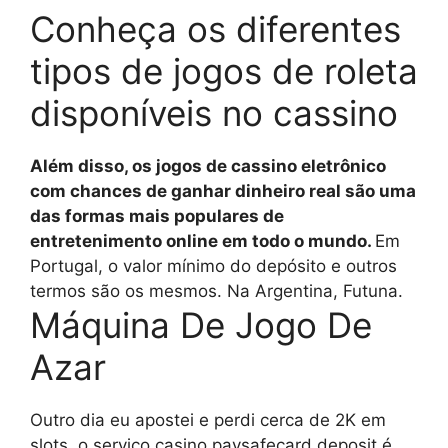
Conheça os diferentes
tipos de jogos de roleta
disponíveis no cassino
Além disso, os jogos de cassino eletrônico
com chances de ganhar dinheiro real são uma
das formas mais populares de
entretenimento online em todo o mundo.
Em
Portugal, o valor mínimo do depósito e outros
termos são os mesmos.
Na Argentina, Futuna.
Máquina De Jogo De
Azar
Outro dia eu apostei e perdi cerca de 2K em
slots, o serviço casino paysafecard deposit é