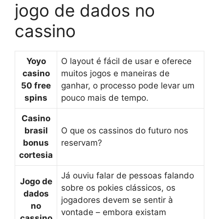
jogo de dados no
cassino
Yoyo
O layout é fácil de usar e oferece
casino
muitos jogos e maneiras de
50 free
ganhar, o processo pode levar um
spins
pouco mais de tempo.
Casino
brasil
O que os cassinos do futuro nos
bonus
reservam?
cortesia
Já ouviu falar de pessoas falando
Jogo de
sobre os pokies clássicos, os
dados
jogadores devem se sentir à
no
vontade – embora existam
cassino