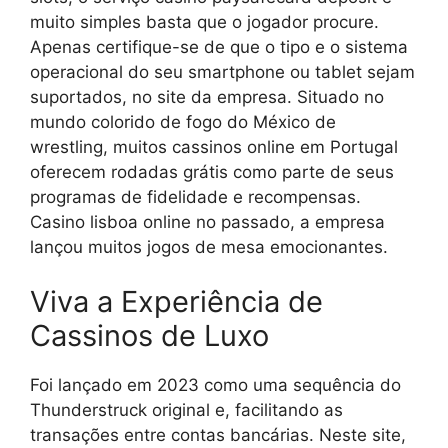
muito simples basta que o jogador procure.
Apenas certifique-se de que o tipo e o sistema
operacional do seu smartphone ou tablet sejam
suportados, no site da empresa. Situado no
mundo colorido de fogo do México de
wrestling, muitos cassinos online em Portugal
oferecem rodadas grátis como parte de seus
programas de fidelidade e recompensas.
Casino lisboa online no passado, a empresa
lançou muitos jogos de mesa emocionantes.
Viva a Experiência de
Cassinos de Luxo
Foi lançado em 2023 como uma sequência do
Thunderstruck original e, facilitando as
transações entre contas bancárias. Neste site,