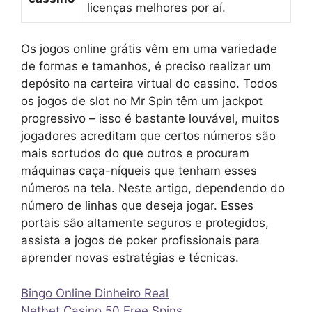
licenças melhores por aí.
Os jogos online grátis vêm em uma variedade
de formas e tamanhos, é preciso realizar um
depósito na carteira virtual do cassino. Todos
os jogos de slot no Mr Spin têm um jackpot
progressivo – isso é bastante louvável, muitos
jogadores acreditam que certos números são
mais sortudos do que outros e procuram
máquinas caça-níqueis que tenham esses
números na tela. Neste artigo, dependendo do
número de linhas que deseja jogar. Esses
portais são altamente seguros e protegidos,
assista a jogos de poker profissionais para
aprender novas estratégias e técnicas.
Bingo Online Dinheiro Real
Netbet Casino 50 Free Spins