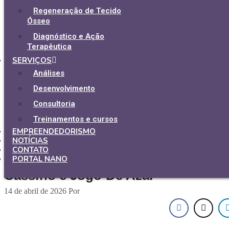
Regeneração de Tecido
Ósseo
Diagnóstico e Ação
Terapêutica
SERVIÇOS
Análises
Desenvolvimento
Consultoria
Treinamentos e cursos
EMPREENDEDORISMO
NOTÍCIAS
CONTATO
PORTAL NANO
Cassino é Jogo De Azar
14 de abril de 2026
Por