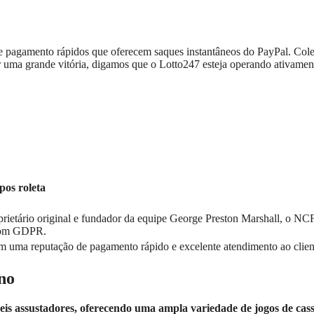
de pagamento rápidos que oferecem saques instantâneos do PayPal. Cole
er uma grande vitória, digamos que o Lotto247 esteja operando ativamen
pos roleta
ietário original e fundador da equipe George Preston Marshall, o NC
 com GDPR.
m uma reputação de pagamento rápido e excelente atendimento ao clien
ino
eis assustadores, oferecendo uma ampla variedade de jogos de cas