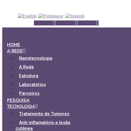
Pular
para
o
conteúdo
Instagram
Linkedin
Youtube
HOME
A REDE
Nanotecnologia
A Rede
Estrutura
Laboratórios
Parceiros
PESQUISA
TECNOLOGIA
Tratamento de Tumores
Anti-inflamatório e lesão
cutânea