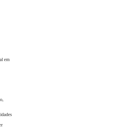
ual em
o,
lidades
er