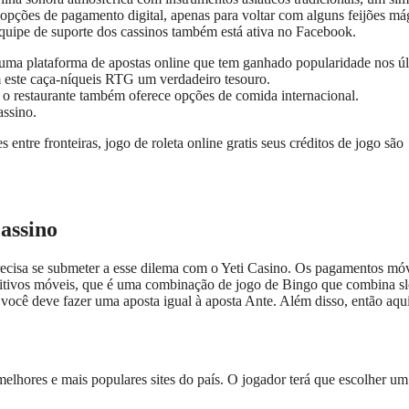
 opções de pagamento digital, apenas para voltar com alguns feijões má
quipe de suporte dos cassinos também está ativa no Facebook.
 uma plataforma de apostas online que tem ganhado popularidade nos ú
m este caça-níqueis RTG um verdadeiro tesouro.
 o restaurante também oferece opções de comida internacional.
assino.
 entre fronteiras, jogo de roleta online gratis seus créditos de jogo são
assino
recisa se submeter a esse dilema com o Yeti Casino. Os pagamentos mó
itivos móveis, que é uma combinação de jogo de Bingo que combina sl
você deve fazer uma aposta igual à aposta Ante. Além disso, então aqu
melhores e mais populares sites do país. O jogador terá que escolher um