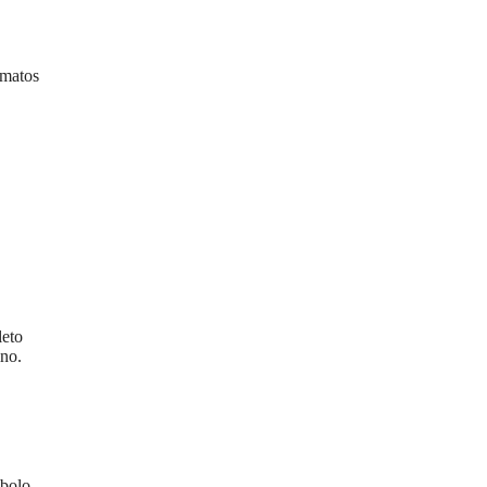
rmatos
leto
ino.
mbolo