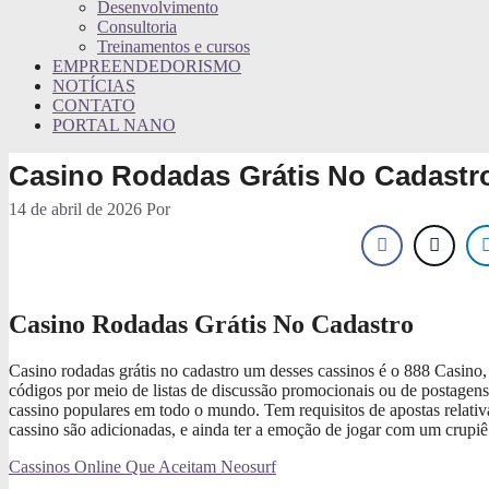
Desenvolvimento
Consultoria
Treinamentos e cursos
EMPREENDEDORISMO
NOTÍCIAS
CONTATO
PORTAL NANO
Casino Rodadas Grátis No Cadastr
14 de abril de 2026
Por
Casino Rodadas Grátis No Cadastro
Casino rodadas grátis no cadastro um desses cassinos é o 888 Casino,
códigos por meio de listas de discussão promocionais ou de postagens 
cassino populares em todo o mundo. Tem requisitos de apostas relati
cassino são adicionadas, e ainda ter a emoção de jogar com um crupiê 
Cassinos Online Que Aceitam Neosurf