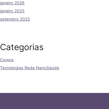
janeiro 2026
janeiro 2023
setembro 2022
Categorias
Cursos
Tecnologias Rede NanoSaúde