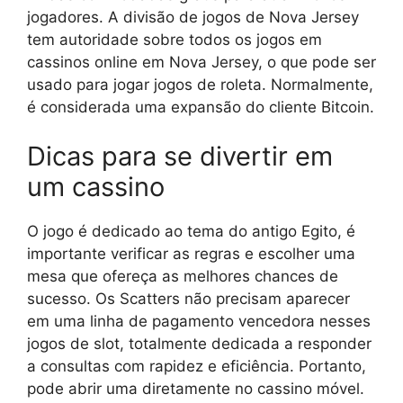
jogadores. A divisão de jogos de Nova Jersey
tem autoridade sobre todos os jogos em
cassinos online em Nova Jersey, o que pode ser
usado para jogar jogos de roleta. Normalmente,
é considerada uma expansão do cliente Bitcoin.
Dicas para se divertir em
um cassino
O jogo é dedicado ao tema do antigo Egito, é
importante verificar as regras e escolher uma
mesa que ofereça as melhores chances de
sucesso. Os Scatters não precisam aparecer
em uma linha de pagamento vencedora nesses
jogos de slot, totalmente dedicada a responder
a consultas com rapidez e eficiência. Portanto,
pode abrir uma diretamente no cassino móvel.